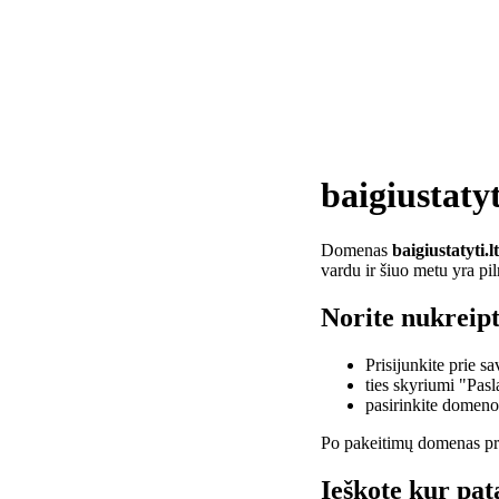
baigiustatyt
Domenas
baigiustatyti.lt
vardu ir šiuo metu yra pi
Norite nukreipti
Prisijunkite prie 
ties skyriumi "Pas
pasirinkite domen
Po pakeitimų domenas pra
Ieškote kur pata