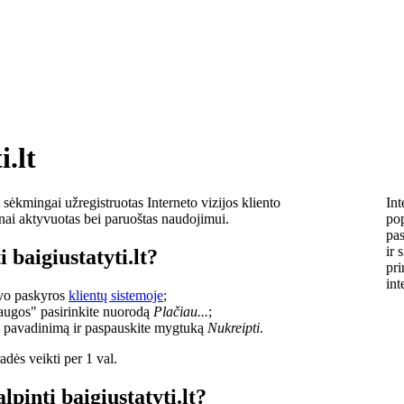
i.lt
sėkmingai užregistruotas Interneto vizijos kliento
Int
lnai aktyvuotas bei paruoštas naudojimui.
pop
pas
ir 
 baigiustatyti.lt?
pri
int
savo paskyros
klientų sistemoje
;
laugos" pasirinkite nuorodą
Plačiau...
;
o pavadinimą ir paspauskite mygtuką
Nukreipti
.
dės veikti per 1 val.
lpinti baigiustatyti.lt?