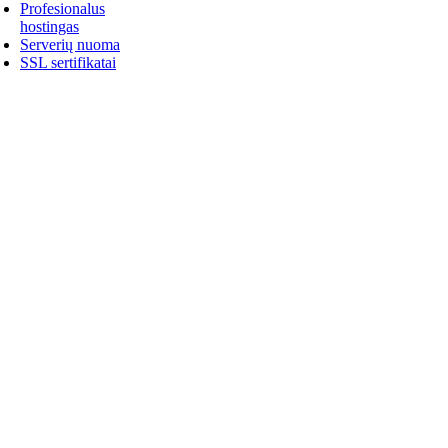
Profesionalus
hostingas
Serverių nuoma
SSL sertifikatai