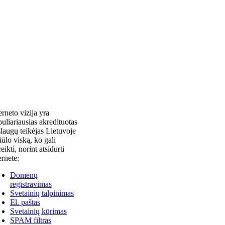
erneto vizija yra
uliariausias akredituotas
laugų teikėjas Lietuvoje
siūlo viską, ko gali
reikti, norint atsidurti
ernete:
Domenų
registravimas
Svetainių talpinimas
El. paštas
Svetainių kūrimas
SPAM filtras