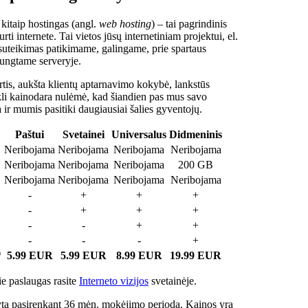
 kitaip hostingas (angl.
web hosting
) – tai pagrindinis
rti internete. Tai vietos jūsų internetiniam projektui, el.
suteikimas patikimame, galingame, prie spartaus
jungtame serveryje.
tis, aukšta klientų aptarnavimo kokybė, lankstūs
ukli kainodara nulėmė, kad šiandien pas mus savo
a ir mumis pasitiki daugiausiai šalies gyventojų.
Paštui
Svetainei
Universalus
Didmeninis
Neribojama
Neribojama
Neribojama
Neribojama
Neribojama
Neribojama
Neribojama
200 GB
Neribojama
Neribojama
Neribojama
Neribojama
-
+
+
+
-
+
+
+
-
-
+
+
-
-
-
+
*
5.99 EUR
5.99 EUR
8.99 EUR
19.99 EUR
e paslaugas rasite
Interneto vizijos
svetainėje.
ta pasirenkant 36 mėn. mokėjimo periodą. Kainos yra