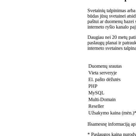
Svetainių talpinimas arba
būdas jūsų svetainei atsidu
paštui ar duomenų bazei 
interneto ryšio kanalo pa
Daugiau nei 20 metų patir
paslaugų planai ir patra
interneto svetaines talpin
Duomenų srautas
Vieta serveryje
El. pašto dėžutės
PHP
MySQL
Multi-Domain
Reseller
Užsakymo kaina (mėn.)
Išsamesnę informaciją api
* Paslaugos kaina nurody