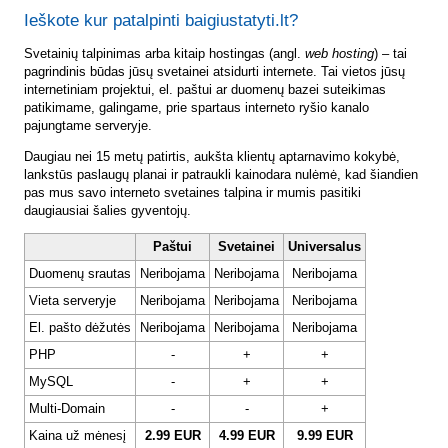
Ieškote kur patalpinti baigiustatyti.lt?
Svetainių talpinimas arba kitaip hostingas (angl.
web hosting
) – tai
pagrindinis būdas jūsų svetainei atsidurti internete. Tai vietos jūsų
internetiniam projektui, el. paštui ar duomenų bazei suteikimas
patikimame, galingame, prie spartaus interneto ryšio kanalo
pajungtame serveryje.
Daugiau nei 15 metų patirtis, aukšta klientų aptarnavimo kokybė,
lankstūs paslaugų planai ir patraukli kainodara nulėmė, kad šiandien
pas mus savo interneto svetaines talpina ir mumis pasitiki
daugiausiai šalies gyventojų.
Paštui
Svetainei
Universalus
Duomenų srautas
Neribojama
Neribojama
Neribojama
Vieta serveryje
Neribojama
Neribojama
Neribojama
El. pašto dėžutės
Neribojama
Neribojama
Neribojama
PHP
-
+
+
MySQL
-
+
+
Multi-Domain
-
-
+
Kaina už mėnesį
2.99 EUR
4.99 EUR
9.99 EUR