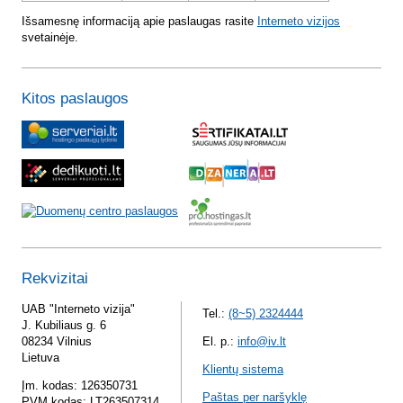
Išsamesnę informaciją apie paslaugas rasite
Interneto vizijos
svetainėje.
Kitos paslaugos
Rekvizitai
UAB "Interneto vizija"
Tel.:
(8~5) 2324444
J. Kubiliaus g. 6
08234 Vilnius
El. p.:
info@iv.lt
Lietuva
Klientų sistema
Įm. kodas: 126350731
Paštas per naršyklę
PVM kodas: LT263507314