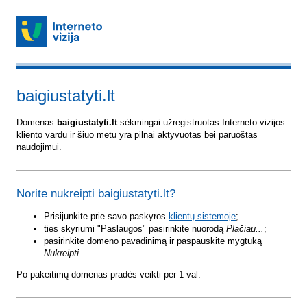
baigiustatyti.lt
Domenas
baigiustatyti.lt
sėkmingai užregistruotas Interneto vizijos
kliento vardu ir šiuo metu yra pilnai aktyvuotas bei paruoštas
naudojimui.
Norite nukreipti baigiustatyti.lt?
Prisijunkite prie savo paskyros
klientų sistemoje
;
ties skyriumi "Paslaugos" pasirinkite nuorodą
Plačiau...
;
pasirinkite domeno pavadinimą ir paspauskite mygtuką
Nukreipti
.
Po pakeitimų domenas pradės veikti per 1 val.