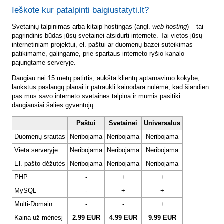
Ieškote kur patalpinti baigiustatyti.lt?
Svetainių talpinimas arba kitaip hostingas (angl.
web hosting
) – tai
pagrindinis būdas jūsų svetainei atsidurti internete. Tai vietos jūsų
internetiniam projektui, el. paštui ar duomenų bazei suteikimas
patikimame, galingame, prie spartaus interneto ryšio kanalo
pajungtame serveryje.
Daugiau nei 15 metų patirtis, aukšta klientų aptarnavimo kokybė,
lankstūs paslaugų planai ir patraukli kainodara nulėmė, kad šiandien
pas mus savo interneto svetaines talpina ir mumis pasitiki
daugiausiai šalies gyventojų.
Paštui
Svetainei
Universalus
Duomenų srautas
Neribojama
Neribojama
Neribojama
Vieta serveryje
Neribojama
Neribojama
Neribojama
El. pašto dėžutės
Neribojama
Neribojama
Neribojama
PHP
-
+
+
MySQL
-
+
+
Multi-Domain
-
-
+
Kaina už mėnesį
2.99 EUR
4.99 EUR
9.99 EUR