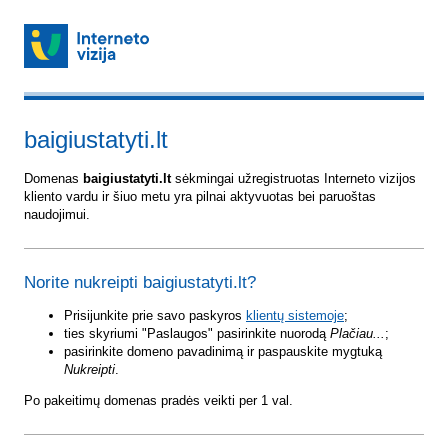
baigiustatyti.lt
Domenas
baigiustatyti.lt
sėkmingai užregistruotas Interneto vizijos
kliento vardu ir šiuo metu yra pilnai aktyvuotas bei paruoštas
naudojimui.
Norite nukreipti baigiustatyti.lt?
Prisijunkite prie savo paskyros
klientų sistemoje
;
ties skyriumi "Paslaugos" pasirinkite nuorodą
Plačiau...
;
pasirinkite domeno pavadinimą ir paspauskite mygtuką
Nukreipti
.
Po pakeitimų domenas pradės veikti per 1 val.