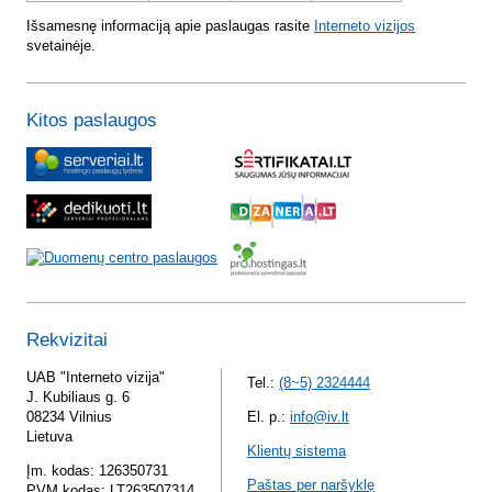
Išsamesnę informaciją apie paslaugas rasite
Interneto vizijos
svetainėje.
Kitos paslaugos
Rekvizitai
UAB "Interneto vizija"
Tel.:
(8~5) 2324444
J. Kubiliaus g. 6
08234 Vilnius
El. p.:
info@iv.lt
Lietuva
Klientų sistema
Įm. kodas: 126350731
Paštas per naršyklę
PVM kodas: LT263507314