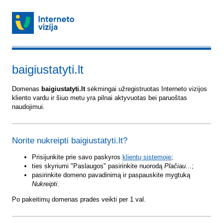
baigiustatyti.lt
Domenas
baigiustatyti.lt
sėkmingai užregistruotas Interneto vizijos
kliento vardu ir šiuo metu yra pilnai aktyvuotas bei paruoštas
naudojimui.
Norite nukreipti baigiustatyti.lt?
Prisijunkite prie savo paskyros
klientų sistemoje
;
ties skyriumi "Paslaugos" pasirinkite nuorodą
Plačiau...
;
pasirinkite domeno pavadinimą ir paspauskite mygtuką
Nukreipti
.
Po pakeitimų domenas pradės veikti per 1 val.