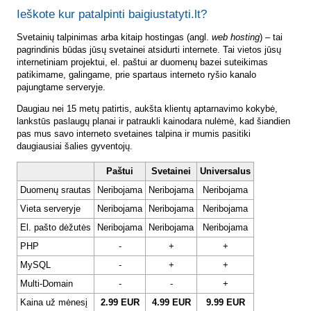
Ieškote kur patalpinti baigiustatyti.lt?
Svetainių talpinimas arba kitaip hostingas (angl.
web hosting
) – tai
pagrindinis būdas jūsų svetainei atsidurti internete. Tai vietos jūsų
internetiniam projektui, el. paštui ar duomenų bazei suteikimas
patikimame, galingame, prie spartaus interneto ryšio kanalo
pajungtame serveryje.
Daugiau nei 15 metų patirtis, aukšta klientų aptarnavimo kokybė,
lankstūs paslaugų planai ir patraukli kainodara nulėmė, kad šiandien
pas mus savo interneto svetaines talpina ir mumis pasitiki
daugiausiai šalies gyventojų.
Paštui
Svetainei
Universalus
Duomenų srautas
Neribojama
Neribojama
Neribojama
Vieta serveryje
Neribojama
Neribojama
Neribojama
El. pašto dėžutės
Neribojama
Neribojama
Neribojama
PHP
-
+
+
MySQL
-
+
+
Multi-Domain
-
-
+
Kaina už mėnesį
2.99 EUR
4.99 EUR
9.99 EUR