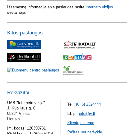
Išsamesnę informaciją apie paslaugas rasite
Interneto vizijos
svetainėje.
Kitos paslaugos
Rekvizitai
UAB "Interneto vizija"
Tel.:
(8~5) 2324444
J. Kubiliaus g. 6
08234 Vilnius
El. p.:
info@iv.lt
Lietuva
Klientų sistema
Įm. kodas: 126350731
Paštas per naršyklę
PVM kodas: LT263507314