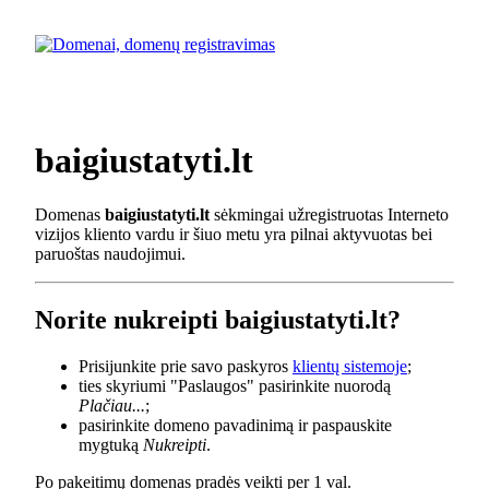
baigiustatyti.lt
Domenas
baigiustatyti.lt
sėkmingai užregistruotas Interneto
vizijos kliento vardu ir šiuo metu yra pilnai aktyvuotas bei
paruoštas naudojimui.
Norite nukreipti baigiustatyti.lt?
Prisijunkite prie savo paskyros
klientų sistemoje
;
ties skyriumi "Paslaugos" pasirinkite nuorodą
Plačiau...
;
pasirinkite domeno pavadinimą ir paspauskite
mygtuką
Nukreipti
.
Po pakeitimų domenas pradės veikti per 1 val.