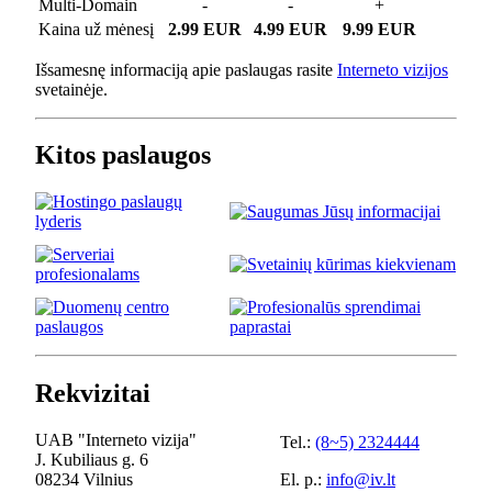
Multi-Domain
-
-
+
Kaina už mėnesį
2.99 EUR
4.99 EUR
9.99 EUR
Išsamesnę informaciją apie paslaugas rasite
Interneto vizijos
svetainėje.
Kitos paslaugos
Rekvizitai
UAB "Interneto vizija"
Tel.:
(8~5) 2324444
J. Kubiliaus g. 6
08234 Vilnius
El. p.:
info@iv.lt