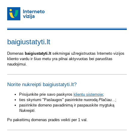
baigiustatyti.lt
Domenas
baigiustatyti.lt
sėkmingai užregistruotas Interneto vizijos
kliento vardu ir šiuo metu yra pilnai aktyvuotas bei paruoštas
naudojimui.
Norite nukreipti baigiustatyti.lt?
Prisijunkite prie savo paskyros
klientų sistemoje
;
ties skyriumi "Paslaugos" pasirinkite nuorodą
Plačiau...
;
pasirinkite domeno pavadinimą ir paspauskite mygtuką
Nukreipti
.
Po pakeitimų domenas pradės veikti per 1 val.