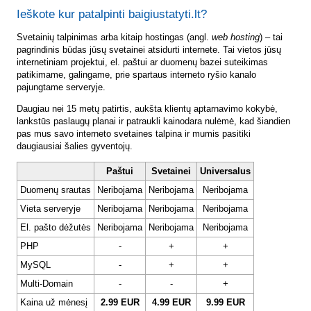
Ieškote kur patalpinti baigiustatyti.lt?
Svetainių talpinimas arba kitaip hostingas (angl.
web hosting
) – tai
pagrindinis būdas jūsų svetainei atsidurti internete. Tai vietos jūsų
internetiniam projektui, el. paštui ar duomenų bazei suteikimas
patikimame, galingame, prie spartaus interneto ryšio kanalo
pajungtame serveryje.
Daugiau nei 15 metų patirtis, aukšta klientų aptarnavimo kokybė,
lankstūs paslaugų planai ir patraukli kainodara nulėmė, kad šiandien
pas mus savo interneto svetaines talpina ir mumis pasitiki
daugiausiai šalies gyventojų.
Paštui
Svetainei
Universalus
Duomenų srautas
Neribojama
Neribojama
Neribojama
Vieta serveryje
Neribojama
Neribojama
Neribojama
El. pašto dėžutės
Neribojama
Neribojama
Neribojama
PHP
-
+
+
MySQL
-
+
+
Multi-Domain
-
-
+
Kaina už mėnesį
2.99 EUR
4.99 EUR
9.99 EUR