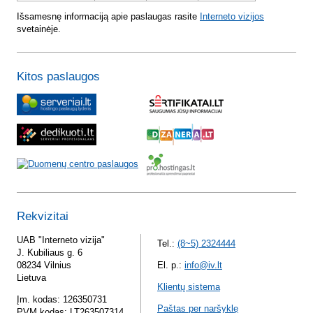
Išsamesnę informaciją apie paslaugas rasite
Interneto vizijos
svetainėje.
Kitos paslaugos
Rekvizitai
UAB "Interneto vizija"
Tel.:
(8~5) 2324444
J. Kubiliaus g. 6
08234 Vilnius
El. p.:
info@iv.lt
Lietuva
Klientų sistema
Įm. kodas: 126350731
Paštas per naršyklę
PVM kodas: LT263507314