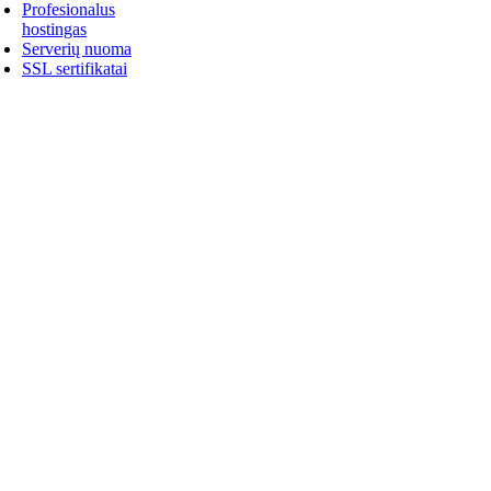
Profesionalus
hostingas
Serverių nuoma
SSL sertifikatai