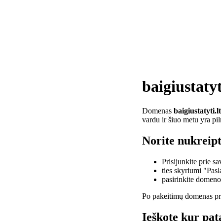
baigiustatyt
Domenas
baigiustatyti.lt
vardu ir šiuo metu yra pi
Norite nukreipti
Prisijunkite prie 
ties skyriumi "Pas
pasirinkite domen
Po pakeitimų domenas pra
Ieškote kur pata