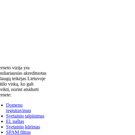
erneto vizija yra
uliariausias akredituotas
laugų teikėjas Lietuvoje
siūlo viską, ko gali
reikti, norint atsidurti
ernete:
Domenų
registravimas
Svetainių talpinimas
El. paštas
Svetainių kūrimas
SPAM filtras