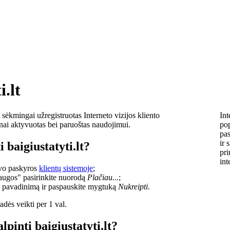
i.lt
sėkmingai užregistruotas Interneto vizijos kliento
Int
lnai aktyvuotas bei paruoštas naudojimui.
pop
pas
ir 
 baigiustatyti.lt?
pri
int
savo paskyros
klientų sistemoje
;
laugos" pasirinkite nuorodą
Plačiau...
;
o pavadinimą ir paspauskite mygtuką
Nukreipti
.
dės veikti per 1 val.
lpinti baigiustatyti.lt?