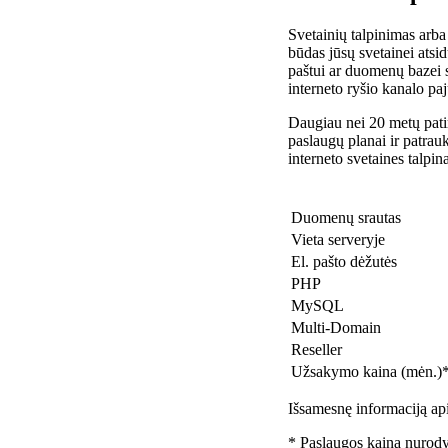
Svetainių talpinimas arba
būdas jūsų svetainei atsidu
paštui ar duomenų bazei 
interneto ryšio kanalo pa
Daugiau nei 20 metų patir
paslaugų planai ir patra
interneto svetaines talpin
Duomenų srautas
Vieta serveryje
El. pašto dėžutės
PHP
MySQL
Multi-Domain
Reseller
Užsakymo kaina (mėn.)
Išsamesnę informaciją api
* Paslaugos kaina nurody