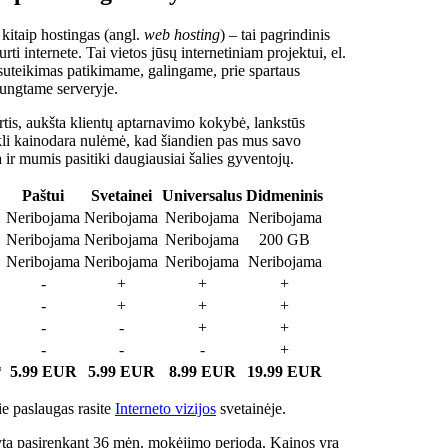
 kitaip hostingas (angl.
web hosting
) – tai pagrindinis
rti internete. Tai vietos jūsų internetiniam projektui, el.
suteikimas patikimame, galingame, prie spartaus
jungtame serveryje.
tis, aukšta klientų aptarnavimo kokybė, lankstūs
ukli kainodara nulėmė, kad šiandien pas mus savo
a ir mumis pasitiki daugiausiai šalies gyventojų.
Paštui
Svetainei
Universalus
Didmeninis
Neribojama
Neribojama
Neribojama
Neribojama
Neribojama
Neribojama
Neribojama
200 GB
Neribojama
Neribojama
Neribojama
Neribojama
-
+
+
+
-
+
+
+
-
-
+
+
-
-
-
+
*
5.99 EUR
5.99 EUR
8.99 EUR
19.99 EUR
e paslaugas rasite
Interneto vizijos
svetainėje.
ta pasirenkant 36 mėn. mokėjimo periodą. Kainos yra