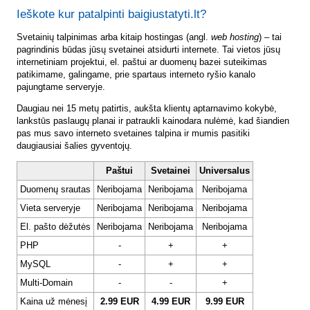
Ieškote kur patalpinti baigiustatyti.lt?
Svetainių talpinimas arba kitaip hostingas (angl.
web hosting
) – tai
pagrindinis būdas jūsų svetainei atsidurti internete. Tai vietos jūsų
internetiniam projektui, el. paštui ar duomenų bazei suteikimas
patikimame, galingame, prie spartaus interneto ryšio kanalo
pajungtame serveryje.
Daugiau nei 15 metų patirtis, aukšta klientų aptarnavimo kokybė,
lankstūs paslaugų planai ir patraukli kainodara nulėmė, kad šiandien
pas mus savo interneto svetaines talpina ir mumis pasitiki
daugiausiai šalies gyventojų.
Paštui
Svetainei
Universalus
Duomenų srautas
Neribojama
Neribojama
Neribojama
Vieta serveryje
Neribojama
Neribojama
Neribojama
El. pašto dėžutės
Neribojama
Neribojama
Neribojama
PHP
-
+
+
MySQL
-
+
+
Multi-Domain
-
-
+
Kaina už mėnesį
2.99 EUR
4.99 EUR
9.99 EUR