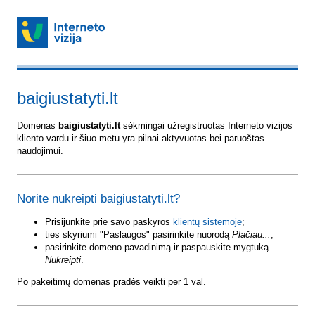
baigiustatyti.lt
Domenas
baigiustatyti.lt
sėkmingai užregistruotas Interneto vizijos
kliento vardu ir šiuo metu yra pilnai aktyvuotas bei paruoštas
naudojimui.
Norite nukreipti baigiustatyti.lt?
Prisijunkite prie savo paskyros
klientų sistemoje
;
ties skyriumi "Paslaugos" pasirinkite nuorodą
Plačiau...
;
pasirinkite domeno pavadinimą ir paspauskite mygtuką
Nukreipti
.
Po pakeitimų domenas pradės veikti per 1 val.