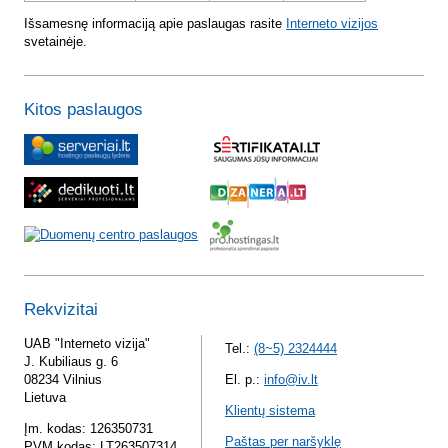
Išsamesnę informaciją apie paslaugas rasite
Interneto vizijos
svetainėje.
Kitos paslaugos
Rekvizitai
UAB "Interneto vizija"
Tel.:
(8~5) 2324444
J. Kubiliaus g. 6
08234 Vilnius
El. p.:
info@iv.lt
Lietuva
Klientų sistema
Įm. kodas: 126350731
Paštas per naršyklę
PVM kodas: LT263507314