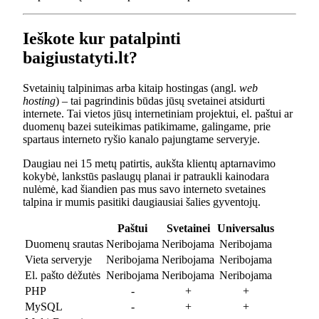
Ieškote kur patalpinti
baigiustatyti.lt?
Svetainių talpinimas arba kitaip hostingas (angl.
web
hosting
) – tai pagrindinis būdas jūsų svetainei atsidurti
internete. Tai vietos jūsų internetiniam projektui, el. paštui ar
duomenų bazei suteikimas patikimame, galingame, prie
spartaus interneto ryšio kanalo pajungtame serveryje.
Daugiau nei 15 metų patirtis, aukšta klientų aptarnavimo
kokybė, lankstūs paslaugų planai ir patraukli kainodara
nulėmė, kad šiandien pas mus savo interneto svetaines
talpina ir mumis pasitiki daugiausiai šalies gyventojų.
Paštui
Svetainei
Universalus
Duomenų srautas
Neribojama
Neribojama
Neribojama
Vieta serveryje
Neribojama
Neribojama
Neribojama
El. pašto dėžutės
Neribojama
Neribojama
Neribojama
PHP
-
+
+
MySQL
-
+
+