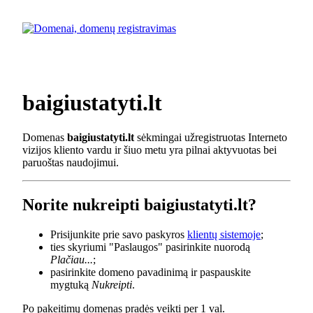
baigiustatyti.lt
Domenas
baigiustatyti.lt
sėkmingai užregistruotas Interneto
vizijos kliento vardu ir šiuo metu yra pilnai aktyvuotas bei
paruoštas naudojimui.
Norite nukreipti baigiustatyti.lt?
Prisijunkite prie savo paskyros
klientų sistemoje
;
ties skyriumi "Paslaugos" pasirinkite nuorodą
Plačiau...
;
pasirinkite domeno pavadinimą ir paspauskite
mygtuką
Nukreipti
.
Po pakeitimų domenas pradės veikti per 1 val.