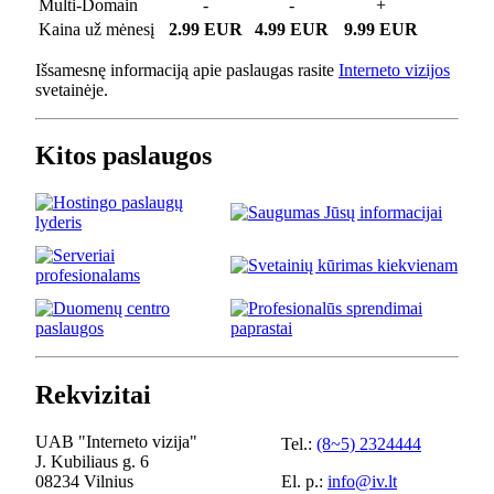
Multi-Domain
-
-
+
Kaina už mėnesį
2.99 EUR
4.99 EUR
9.99 EUR
Išsamesnę informaciją apie paslaugas rasite
Interneto vizijos
svetainėje.
Kitos paslaugos
Rekvizitai
UAB "Interneto vizija"
Tel.:
(8~5) 2324444
J. Kubiliaus g. 6
08234 Vilnius
El. p.:
info@iv.lt