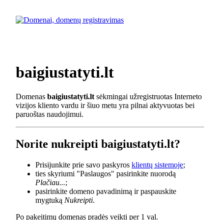
baigiustatyti.lt
Domenas
baigiustatyti.lt
sėkmingai užregistruotas Interneto
vizijos kliento vardu ir šiuo metu yra pilnai aktyvuotas bei
paruoštas naudojimui.
Norite nukreipti baigiustatyti.lt?
Prisijunkite prie savo paskyros
klientų sistemoje
;
ties skyriumi "Paslaugos" pasirinkite nuorodą
Plačiau...
;
pasirinkite domeno pavadinimą ir paspauskite
mygtuką
Nukreipti
.
Po pakeitimų domenas pradės veikti per 1 val.