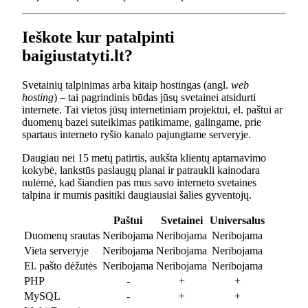
Ieškote kur patalpinti
baigiustatyti.lt?
Svetainių talpinimas arba kitaip hostingas (angl.
web
hosting
) – tai pagrindinis būdas jūsų svetainei atsidurti
internete. Tai vietos jūsų internetiniam projektui, el. paštui ar
duomenų bazei suteikimas patikimame, galingame, prie
spartaus interneto ryšio kanalo pajungtame serveryje.
Daugiau nei 15 metų patirtis, aukšta klientų aptarnavimo
kokybė, lankstūs paslaugų planai ir patraukli kainodara
nulėmė, kad šiandien pas mus savo interneto svetaines
talpina ir mumis pasitiki daugiausiai šalies gyventojų.
Paštui
Svetainei
Universalus
Duomenų srautas
Neribojama
Neribojama
Neribojama
Vieta serveryje
Neribojama
Neribojama
Neribojama
El. pašto dėžutės
Neribojama
Neribojama
Neribojama
PHP
-
+
+
MySQL
-
+
+