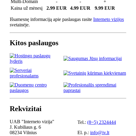
Multi-Domain
-
-
+
Kaina už mėnesį
2.99 EUR
4.99 EUR
9.99 EUR
Išsamesnę informaciją apie paslaugas rasite
Interneto vizijos
svetainėje.
Kitos paslaugos
Rekvizitai
UAB "Interneto vizija"
Tel.:
(8~5) 2324444
J. Kubiliaus g. 6
08234 Vilnius
El. p.:
info@iv.lt