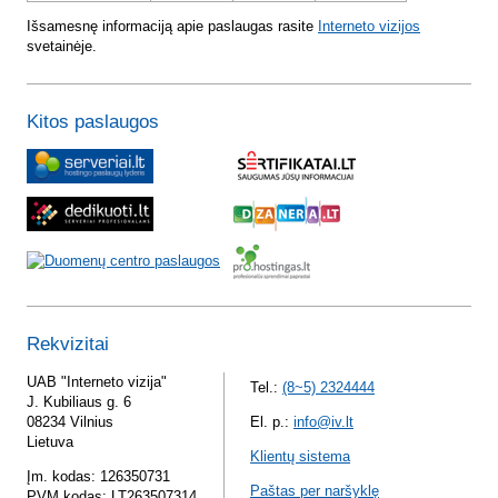
Išsamesnę informaciją apie paslaugas rasite
Interneto vizijos
svetainėje.
Kitos paslaugos
Rekvizitai
UAB "Interneto vizija"
Tel.:
(8~5) 2324444
J. Kubiliaus g. 6
08234 Vilnius
El. p.:
info@iv.lt
Lietuva
Klientų sistema
Įm. kodas: 126350731
Paštas per naršyklę
PVM kodas: LT263507314