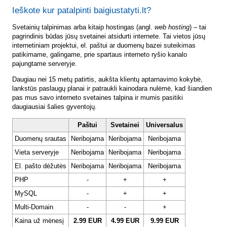
Ieškote kur patalpinti baigiustatyti.lt?
Svetainių talpinimas arba kitaip hostingas (angl.
web hosting
) – tai
pagrindinis būdas jūsų svetainei atsidurti internete. Tai vietos jūsų
internetiniam projektui, el. paštui ar duomenų bazei suteikimas
patikimame, galingame, prie spartaus interneto ryšio kanalo
pajungtame serveryje.
Daugiau nei 15 metų patirtis, aukšta klientų aptarnavimo kokybė,
lankstūs paslaugų planai ir patraukli kainodara nulėmė, kad šiandien
pas mus savo interneto svetaines talpina ir mumis pasitiki
daugiausiai šalies gyventojų.
Paštui
Svetainei
Universalus
Duomenų srautas
Neribojama
Neribojama
Neribojama
Vieta serveryje
Neribojama
Neribojama
Neribojama
El. pašto dėžutės
Neribojama
Neribojama
Neribojama
PHP
-
+
+
MySQL
-
+
+
Multi-Domain
-
-
+
Kaina už mėnesį
2.99 EUR
4.99 EUR
9.99 EUR