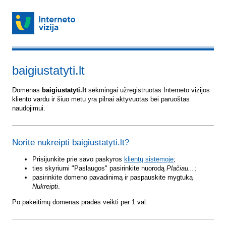
baigiustatyti.lt
Domenas
baigiustatyti.lt
sėkmingai užregistruotas Interneto vizijos
kliento vardu ir šiuo metu yra pilnai aktyvuotas bei paruoštas
naudojimui.
Norite nukreipti baigiustatyti.lt?
Prisijunkite prie savo paskyros
klientų sistemoje
;
ties skyriumi "Paslaugos" pasirinkite nuorodą
Plačiau...
;
pasirinkite domeno pavadinimą ir paspauskite mygtuką
Nukreipti
.
Po pakeitimų domenas pradės veikti per 1 val.