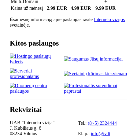
Multi-Domain
-
-
+
Kaina už mėnesį
2.99 EUR
4.99 EUR
9.99 EUR
Išsamesnę informaciją apie paslaugas rasite
Interneto vizijos
svetainėje.
Kitos paslaugos
Rekvizitai
UAB "Interneto vizija"
Tel.:
(8~5) 2324444
J. Kubiliaus g. 6
08234 Vilnius
El. p.:
info@iv.lt