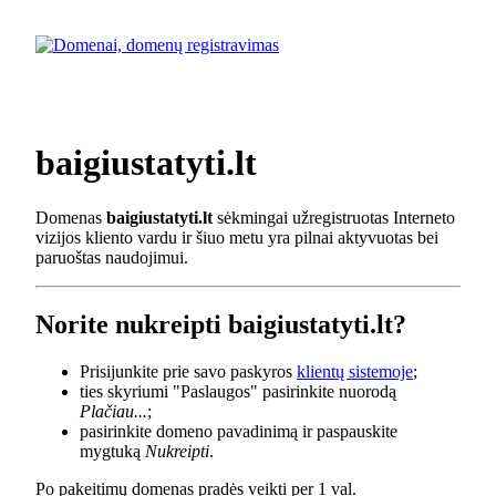
baigiustatyti.lt
Domenas
baigiustatyti.lt
sėkmingai užregistruotas Interneto
vizijos kliento vardu ir šiuo metu yra pilnai aktyvuotas bei
paruoštas naudojimui.
Norite nukreipti baigiustatyti.lt?
Prisijunkite prie savo paskyros
klientų sistemoje
;
ties skyriumi "Paslaugos" pasirinkite nuorodą
Plačiau...
;
pasirinkite domeno pavadinimą ir paspauskite
mygtuką
Nukreipti
.
Po pakeitimų domenas pradės veikti per 1 val.