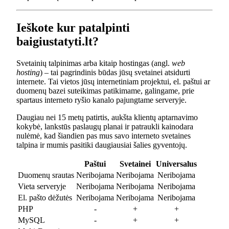
Ieškote kur patalpinti
baigiustatyti.lt?
Svetainių talpinimas arba kitaip hostingas (angl.
web
hosting
) – tai pagrindinis būdas jūsų svetainei atsidurti
internete. Tai vietos jūsų internetiniam projektui, el. paštui ar
duomenų bazei suteikimas patikimame, galingame, prie
spartaus interneto ryšio kanalo pajungtame serveryje.
Daugiau nei 15 metų patirtis, aukšta klientų aptarnavimo
kokybė, lankstūs paslaugų planai ir patraukli kainodara
nulėmė, kad šiandien pas mus savo interneto svetaines
talpina ir mumis pasitiki daugiausiai šalies gyventojų.
Paštui
Svetainei
Universalus
Duomenų srautas
Neribojama
Neribojama
Neribojama
Vieta serveryje
Neribojama
Neribojama
Neribojama
El. pašto dėžutės
Neribojama
Neribojama
Neribojama
PHP
-
+
+
MySQL
-
+
+