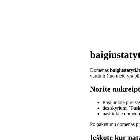
baigiustatyt
Domenas
baigiustatyti.lt
vardu ir šiuo metu yra pi
Norite nukreipti
Prisijunkite prie 
ties skyriumi "Pas
pasirinkite domen
Po pakeitimų domenas pra
Ieškote kur pata