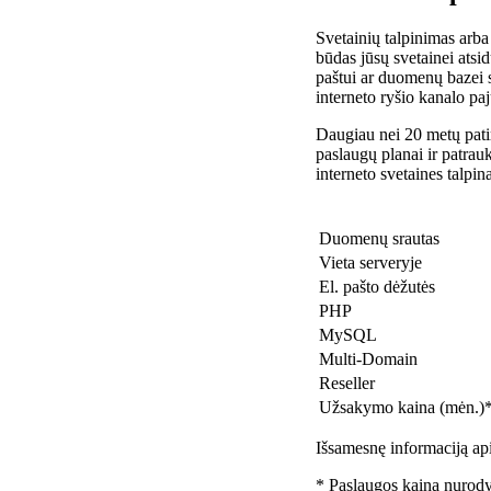
Svetainių talpinimas arba
būdas jūsų svetainei atsidu
paštui ar duomenų bazei 
interneto ryšio kanalo pa
Daugiau nei 20 metų patir
paslaugų planai ir patra
interneto svetaines talpin
Duomenų srautas
Vieta serveryje
El. pašto dėžutės
PHP
MySQL
Multi-Domain
Reseller
Užsakymo kaina (mėn.)
Išsamesnę informaciją api
* Paslaugos kaina nurody