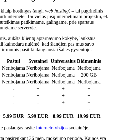
 kitaip hostingas (angl.
web hosting
) – tai pagrindinis
rti internete. Tai vietos jūsų internetiniam projektui, el.
suteikimas patikimame, galingame, prie spartaus
jungtame serveryje.
tis, aukšta klientų aptarnavimo kokybė, lankstūs
ukli kainodara nulėmė, kad šiandien pas mus savo
a ir mumis pasitiki daugiausiai šalies gyventojų.
Paštui
Svetainei
Universalus
Didmeninis
Neribojama
Neribojama
Neribojama
Neribojama
Neribojama
Neribojama
Neribojama
200 GB
Neribojama
Neribojama
Neribojama
Neribojama
-
+
+
+
-
+
+
+
-
-
+
+
-
-
-
+
*
5.99 EUR
5.99 EUR
8.99 EUR
19.99 EUR
e paslaugas rasite
Interneto vizijos
svetainėje.
ta pasirenkant 36 mėn. mokėjimo periodą. Kainos yra