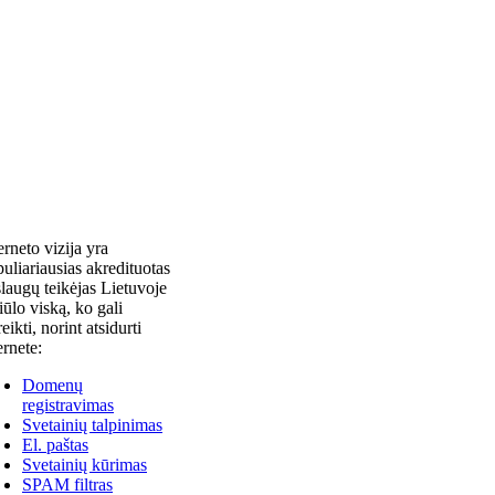
erneto vizija yra
uliariausias akredituotas
laugų teikėjas Lietuvoje
siūlo viską, ko gali
reikti, norint atsidurti
ernete:
Domenų
registravimas
Svetainių talpinimas
El. paštas
Svetainių kūrimas
SPAM filtras