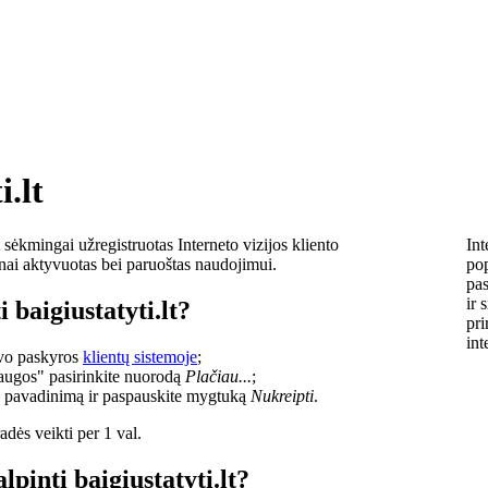
i.lt
sėkmingai užregistruotas Interneto vizijos kliento
Int
lnai aktyvuotas bei paruoštas naudojimui.
pop
pas
ir 
 baigiustatyti.lt?
pri
int
savo paskyros
klientų sistemoje
;
laugos" pasirinkite nuorodą
Plačiau...
;
o pavadinimą ir paspauskite mygtuką
Nukreipti
.
dės veikti per 1 val.
lpinti baigiustatyti.lt?