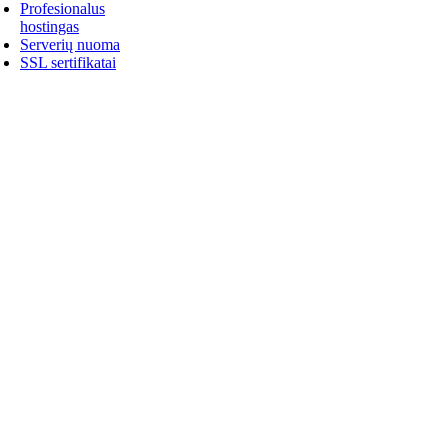
Profesionalus
hostingas
Serverių nuoma
SSL sertifikatai