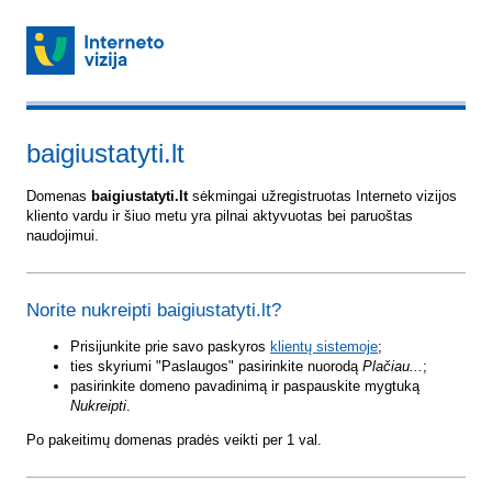
baigiustatyti.lt
Domenas
baigiustatyti.lt
sėkmingai užregistruotas Interneto vizijos
kliento vardu ir šiuo metu yra pilnai aktyvuotas bei paruoštas
naudojimui.
Norite nukreipti baigiustatyti.lt?
Prisijunkite prie savo paskyros
klientų sistemoje
;
ties skyriumi "Paslaugos" pasirinkite nuorodą
Plačiau...
;
pasirinkite domeno pavadinimą ir paspauskite mygtuką
Nukreipti
.
Po pakeitimų domenas pradės veikti per 1 val.