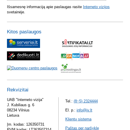
Išsamesnę informaciją apie paslaugas rasite
Interneto vizijos
svetainėje.
Kitos paslaugos
Rekvizitai
UAB "Interneto vizija"
Tel.:
(8~5) 2324444
J. Kubiliaus g. 6
08234 Vilnius
El. p.:
info@iv.lt
Lietuva
Klientų sistema
Įm. kodas: 126350731
Paštas per naršyklę
PVM kodas: LT263507314