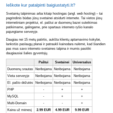
Ieškote kur patalpinti baigiustatyti.lt?
Svetainių talpinimas arba kitaip hostingas (angl.
web hosting
) – tai
pagrindinis būdas jūsų svetainei atsidurti internete. Tai vietos jūsų
internetiniam projektui, el. paštui ar duomenų bazei suteikimas
patikimame, galingame, prie spartaus interneto ryšio kanalo
pajungtame serveryje.
Daugiau nei 15 metų patirtis, aukšta klientų aptarnavimo kokybė,
lankstūs paslaugų planai ir patraukli kainodara nulėmė, kad šiandien
pas mus savo interneto svetaines talpina ir mumis pasitiki
daugiausiai šalies gyventojų.
Paštui
Svetainei
Universalus
Duomenų srautas
Neribojama
Neribojama
Neribojama
Vieta serveryje
Neribojama
Neribojama
Neribojama
El. pašto dėžutės
Neribojama
Neribojama
Neribojama
PHP
-
+
+
MySQL
-
+
+
Multi-Domain
-
-
+
Kaina už mėnesį
2.99 EUR
4.99 EUR
9.99 EUR