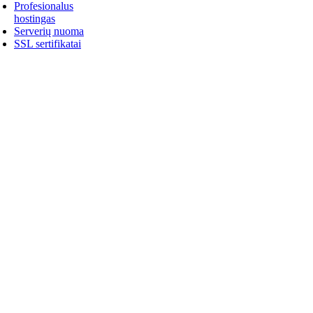
Profesionalus
hostingas
Serverių nuoma
SSL sertifikatai