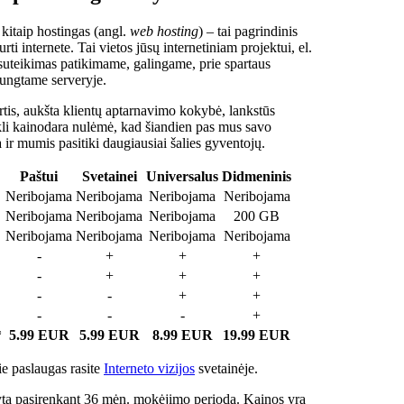
 kitaip hostingas (angl.
web hosting
) – tai pagrindinis
rti internete. Tai vietos jūsų internetiniam projektui, el.
suteikimas patikimame, galingame, prie spartaus
jungtame serveryje.
tis, aukšta klientų aptarnavimo kokybė, lankstūs
ukli kainodara nulėmė, kad šiandien pas mus savo
a ir mumis pasitiki daugiausiai šalies gyventojų.
Paštui
Svetainei
Universalus
Didmeninis
Neribojama
Neribojama
Neribojama
Neribojama
Neribojama
Neribojama
Neribojama
200 GB
Neribojama
Neribojama
Neribojama
Neribojama
-
+
+
+
-
+
+
+
-
-
+
+
-
-
-
+
*
5.99 EUR
5.99 EUR
8.99 EUR
19.99 EUR
e paslaugas rasite
Interneto vizijos
svetainėje.
ta pasirenkant 36 mėn. mokėjimo periodą. Kainos yra