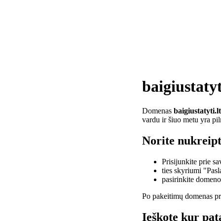
baigiustatyt
Domenas
baigiustatyti.lt
vardu ir šiuo metu yra pi
Norite nukreipti
Prisijunkite prie 
ties skyriumi "Pas
pasirinkite domen
Po pakeitimų domenas pra
Ieškote kur pata