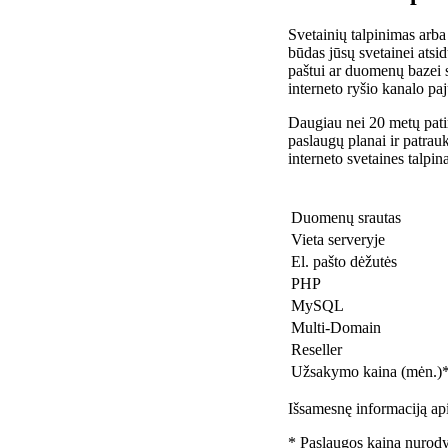
Svetainių talpinimas arba
būdas jūsų svetainei atsidu
paštui ar duomenų bazei 
interneto ryšio kanalo pa
Daugiau nei 20 metų patir
paslaugų planai ir patra
interneto svetaines talpin
Duomenų srautas
Vieta serveryje
El. pašto dėžutės
PHP
MySQL
Multi-Domain
Reseller
Užsakymo kaina (mėn.)
Išsamesnę informaciją api
* Paslaugos kaina nurody