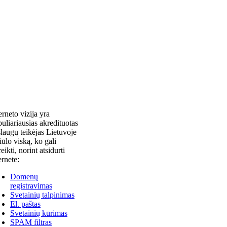
erneto vizija yra
uliariausias akredituotas
laugų teikėjas Lietuvoje
siūlo viską, ko gali
reikti, norint atsidurti
ernete:
Domenų
registravimas
Svetainių talpinimas
El. paštas
Svetainių kūrimas
SPAM filtras