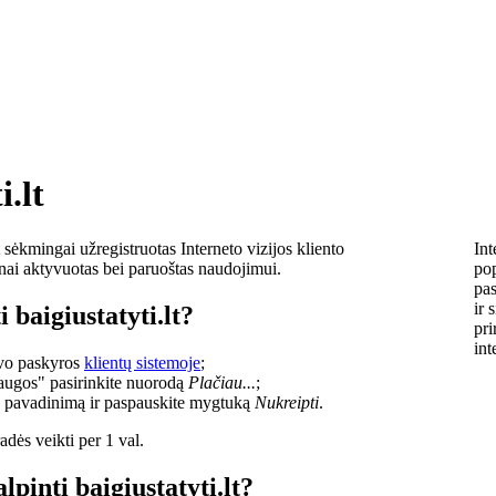
i.lt
sėkmingai užregistruotas Interneto vizijos kliento
Int
lnai aktyvuotas bei paruoštas naudojimui.
pop
pas
ir 
 baigiustatyti.lt?
pri
int
savo paskyros
klientų sistemoje
;
laugos" pasirinkite nuorodą
Plačiau...
;
o pavadinimą ir paspauskite mygtuką
Nukreipti
.
dės veikti per 1 val.
lpinti baigiustatyti.lt?