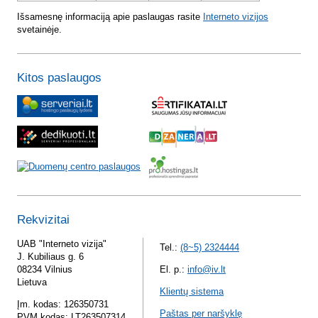
Išsamesnę informaciją apie paslaugas rasite
Interneto vizijos
svetainėje.
Kitos paslaugos
Rekvizitai
UAB "Interneto vizija"
Tel.:
(8~5) 2324444
J. Kubiliaus g. 6
08234 Vilnius
El. p.:
info@iv.lt
Lietuva
Klientų sistema
Įm. kodas: 126350731
Paštas per naršyklę
PVM kodas: LT263507314