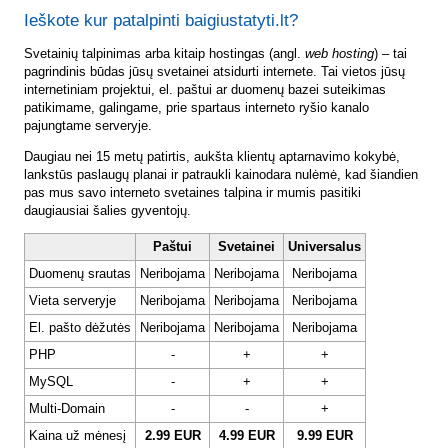
Ieškote kur patalpinti baigiustatyti.lt?
Svetainių talpinimas arba kitaip hostingas (angl.
web hosting
) – tai
pagrindinis būdas jūsų svetainei atsidurti internete. Tai vietos jūsų
internetiniam projektui, el. paštui ar duomenų bazei suteikimas
patikimame, galingame, prie spartaus interneto ryšio kanalo
pajungtame serveryje.
Daugiau nei 15 metų patirtis, aukšta klientų aptarnavimo kokybė,
lankstūs paslaugų planai ir patraukli kainodara nulėmė, kad šiandien
pas mus savo interneto svetaines talpina ir mumis pasitiki
daugiausiai šalies gyventojų.
Paštui
Svetainei
Universalus
Duomenų srautas
Neribojama
Neribojama
Neribojama
Vieta serveryje
Neribojama
Neribojama
Neribojama
El. pašto dėžutės
Neribojama
Neribojama
Neribojama
PHP
-
+
+
MySQL
-
+
+
Multi-Domain
-
-
+
Kaina už mėnesį
2.99 EUR
4.99 EUR
9.99 EUR