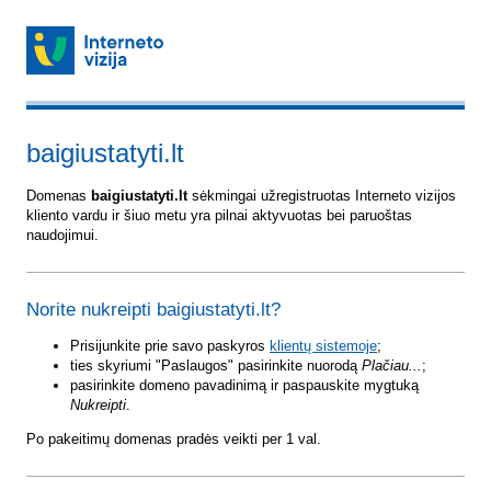
baigiustatyti.lt
Domenas
baigiustatyti.lt
sėkmingai užregistruotas Interneto vizijos
kliento vardu ir šiuo metu yra pilnai aktyvuotas bei paruoštas
naudojimui.
Norite nukreipti baigiustatyti.lt?
Prisijunkite prie savo paskyros
klientų sistemoje
;
ties skyriumi "Paslaugos" pasirinkite nuorodą
Plačiau...
;
pasirinkite domeno pavadinimą ir paspauskite mygtuką
Nukreipti
.
Po pakeitimų domenas pradės veikti per 1 val.