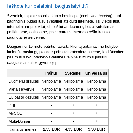
Ieškote kur patalpinti baigiustatyti.lt?
Svetainių talpinimas arba kitaip hostingas (angl.
web hosting
) – tai
pagrindinis būdas jūsų svetainei atsidurti internete. Tai vietos jūsų
internetiniam projektui, el. paštui ar duomenų bazei suteikimas
patikimame, galingame, prie spartaus interneto ryšio kanalo
pajungtame serveryje.
Daugiau nei 15 metų patirtis, aukšta klientų aptarnavimo kokybė,
lankstūs paslaugų planai ir patraukli kainodara nulėmė, kad šiandien
pas mus savo interneto svetaines talpina ir mumis pasitiki
daugiausiai šalies gyventojų.
Paštui
Svetainei
Universalus
Duomenų srautas
Neribojama
Neribojama
Neribojama
Vieta serveryje
Neribojama
Neribojama
Neribojama
El. pašto dėžutės
Neribojama
Neribojama
Neribojama
PHP
-
+
+
MySQL
-
+
+
Multi-Domain
-
-
+
Kaina už mėnesį
2.99 EUR
4.99 EUR
9.99 EUR