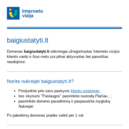
baigiustatyti.lt
Domenas
baigiustatyti.lt
sėkmingai užregistruotas Interneto vizijos
kliento vardu ir šiuo metu yra pilnai aktyvuotas bei paruoštas
naudojimui.
Norite nukreipti baigiustatyti.lt?
Prisijunkite prie savo paskyros
klientų sistemoje
;
ties skyriumi "Paslaugos" pasirinkite nuorodą
Plačiau...
;
pasirinkite domeno pavadinimą ir paspauskite mygtuką
Nukreipti
.
Po pakeitimų domenas pradės veikti per 1 val.