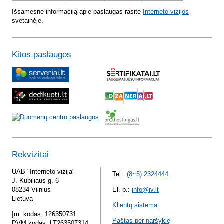
Išsamesnę informaciją apie paslaugas rasite
Interneto vizijos
svetainėje.
Kitos paslaugos
Rekvizitai
UAB "Interneto vizija"
Tel.:
(8~5) 2324444
J. Kubiliaus g. 6
08234 Vilnius
El. p.:
info@iv.lt
Lietuva
Klientų sistema
Įm. kodas: 126350731
Paštas per naršyklę
PVM kodas: LT263507314