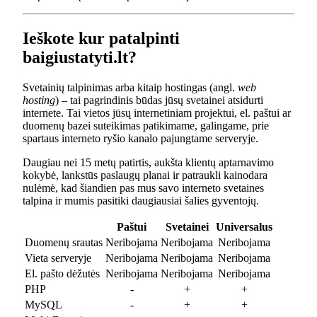
Ieškote kur patalpinti
baigiustatyti.lt?
Svetainių talpinimas arba kitaip hostingas (angl.
web
hosting
) – tai pagrindinis būdas jūsų svetainei atsidurti
internete. Tai vietos jūsų internetiniam projektui, el. paštui ar
duomenų bazei suteikimas patikimame, galingame, prie
spartaus interneto ryšio kanalo pajungtame serveryje.
Daugiau nei 15 metų patirtis, aukšta klientų aptarnavimo
kokybė, lankstūs paslaugų planai ir patraukli kainodara
nulėmė, kad šiandien pas mus savo interneto svetaines
talpina ir mumis pasitiki daugiausiai šalies gyventojų.
Paštui
Svetainei
Universalus
Duomenų srautas
Neribojama
Neribojama
Neribojama
Vieta serveryje
Neribojama
Neribojama
Neribojama
El. pašto dėžutės
Neribojama
Neribojama
Neribojama
PHP
-
+
+
MySQL
-
+
+