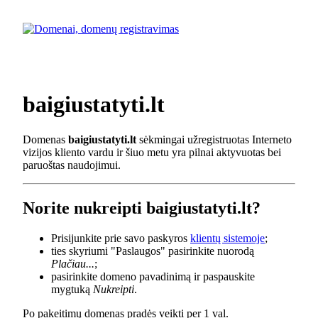
baigiustatyti.lt
Domenas
baigiustatyti.lt
sėkmingai užregistruotas Interneto
vizijos kliento vardu ir šiuo metu yra pilnai aktyvuotas bei
paruoštas naudojimui.
Norite nukreipti baigiustatyti.lt?
Prisijunkite prie savo paskyros
klientų sistemoje
;
ties skyriumi "Paslaugos" pasirinkite nuorodą
Plačiau...
;
pasirinkite domeno pavadinimą ir paspauskite
mygtuką
Nukreipti
.
Po pakeitimų domenas pradės veikti per 1 val.