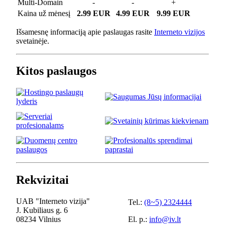
Multi-Domain
-
-
+
Kaina už mėnesį
2.99 EUR
4.99 EUR
9.99 EUR
Išsamesnę informaciją apie paslaugas rasite
Interneto vizijos
svetainėje.
Kitos paslaugos
Rekvizitai
UAB "Interneto vizija"
Tel.:
(8~5) 2324444
J. Kubiliaus g. 6
08234 Vilnius
El. p.:
info@iv.lt