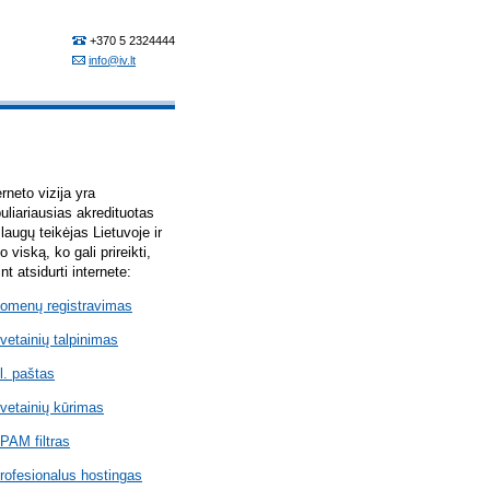
erneto vizija yra
uliariausias akredituotas
laugų teikėjas Lietuvoje ir
lo viską, ko gali prireikti,
int atsidurti internete:
omenų registravimas
vetainių talpinimas
l. paštas
vetainių kūrimas
PAM filtras
rofesionalus hostingas