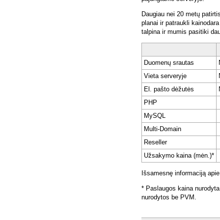
Daugiau nei 20 metų patirti
planai ir patraukli kainoda
talpina ir mumis pasitiki da
Duomenų srautas
Vieta serveryje
El. pašto dėžutės
PHP
MySQL
Multi-Domain
Reseller
Užsakymo kaina (mėn.)*
Išsamesnę informaciją apie
* Paslaugos kaina nurodyta
nurodytos be PVM.