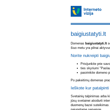
baigiustatyti.lt
Domenas
baigiustatyti.lt
sė
šiuo metu yra pilnai aktyvu
Norite nukreipti baigiu
Prisijunkite prie sa
ties skyriumi "Pasla
pasirinkite domeno 
Po pakeitimų domenas pradė
Ieškote kur patalpinti 
Svetainių talpinimas arba k
jūsų svetainei atsidurti inte
duomenų bazei suteikimas p
pajungtame serveryje.