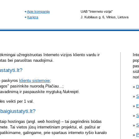
kmingai užregistruotas Interneto vizijos kliento vardu ir
Int
otas bei paruoštas naudojimui.
pop
pas
statyti.lt?
siū
nor
vo paskyros
klientų sistemoje
;
ugos" pasirinkite nuorodą
Plačiau...
;
D
pavadinimą ir paspauskite mygtuką
Nukreipti
.
S
s veikti per 1 val.
E
baigiustatyti.lt?
S
itaip hostingas (angl.
web hosting
) – tai pagrindinis būdas
S
rnete. Tai vietos jūsų internetiniam projektui, el. paštui ar
atikimame, galingame, prie spartaus interneto ryšio kanalo
P