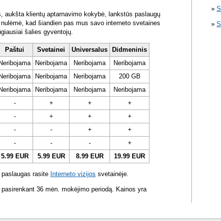
S
s, aukšta klientų aptarnavimo kokybė, lankstūs paslaugų
ra nulėmė, kad šiandien pas mus savo interneto svetaines
S
ugiausiai šalies gyventojų.
Paštui
Svetainei
Universalus
Didmeninis
Neribojama
Neribojama
Neribojama
Neribojama
Neribojama
Neribojama
Neribojama
200 GB
Neribojama
Neribojama
Neribojama
Neribojama
-
+
+
+
-
+
+
+
-
-
+
+
-
-
-
+
5.99 EUR
5.99 EUR
8.99 EUR
19.99 EUR
 paslaugas rasite
Interneto vizijos
svetainėje.
 pasirenkant 36 mėn. mokėjimo periodą. Kainos yra