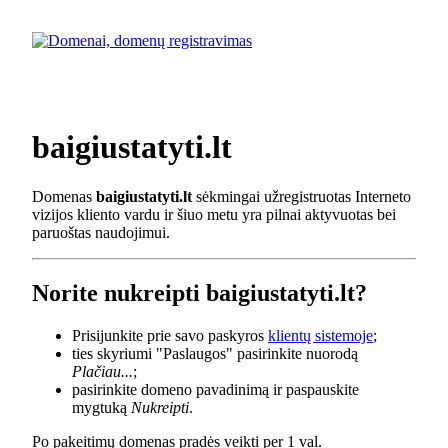
baigiustatyti.lt
Domenas
baigiustatyti.lt
sėkmingai užregistruotas Interneto
vizijos kliento vardu ir šiuo metu yra pilnai aktyvuotas bei
paruoštas naudojimui.
Norite nukreipti baigiustatyti.lt?
Prisijunkite prie savo paskyros
klientų sistemoje
;
ties skyriumi "Paslaugos" pasirinkite nuorodą
Plačiau...
;
pasirinkite domeno pavadinimą ir paspauskite
mygtuką
Nukreipti
.
Po pakeitimų domenas pradės veikti per 1 val.