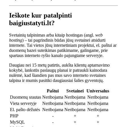
Ieškote kur patalpinti
baigiustatyti.lt?
Svetainių talpinimas arba kitaip hostingas (angl.
web
hosting
) – tai pagrindinis būdas jūsų svetainei atsidurti
internete. Tai vietos jūsų internetiniam projektui, el. paštui ar
duomenų bazei suteikimas patikimame, galingame, prie
spartaus interneto ryšio kanalo pajungtame serveryje.
Daugiau nei 15 metų patirtis, aukšta klientų aptarnavimo
kokybė, lankstūs paslaugų planai ir patraukli kainodara
nulėmė, kad šiandien pas mus savo interneto svetaines
talpina ir mumis pasitiki daugiausiai šalies gyventojų.
Paštui
Svetainei
Universalus
Duomenų srautas
Neribojama
Neribojama
Neribojama
Vieta serveryje
Neribojama
Neribojama
Neribojama
El. pašto dėžutės
Neribojama
Neribojama
Neribojama
PHP
-
+
+
MySQL
-
+
+