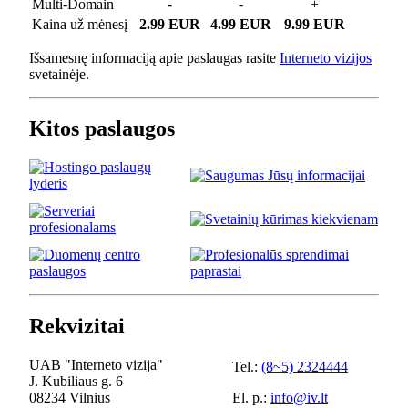
Multi-Domain
-
-
+
Kaina už mėnesį
2.99 EUR
4.99 EUR
9.99 EUR
Išsamesnę informaciją apie paslaugas rasite
Interneto vizijos
svetainėje.
Kitos paslaugos
Rekvizitai
UAB "Interneto vizija"
Tel.:
(8~5) 2324444
J. Kubiliaus g. 6
08234 Vilnius
El. p.:
info@iv.lt