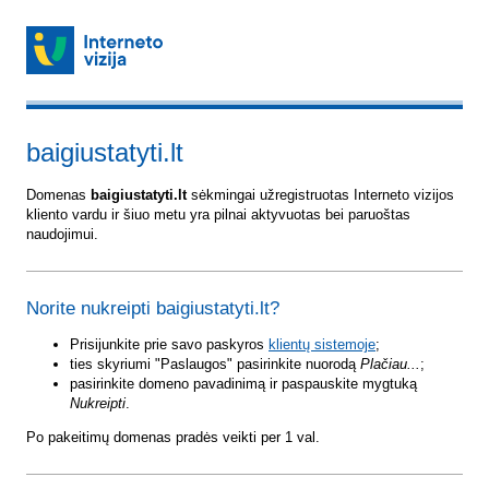
baigiustatyti.lt
Domenas
baigiustatyti.lt
sėkmingai užregistruotas Interneto vizijos
kliento vardu ir šiuo metu yra pilnai aktyvuotas bei paruoštas
naudojimui.
Norite nukreipti baigiustatyti.lt?
Prisijunkite prie savo paskyros
klientų sistemoje
;
ties skyriumi "Paslaugos" pasirinkite nuorodą
Plačiau...
;
pasirinkite domeno pavadinimą ir paspauskite mygtuką
Nukreipti
.
Po pakeitimų domenas pradės veikti per 1 val.