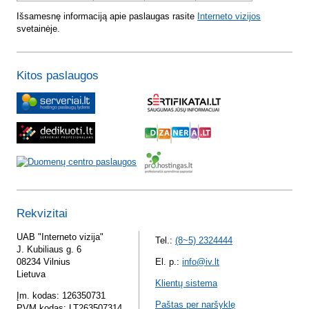
Išsamesnę informaciją apie paslaugas rasite
Interneto vizijos
svetainėje.
Kitos paslaugos
Rekvizitai
UAB "Interneto vizija"
Tel.:
(8~5) 2324444
J. Kubiliaus g. 6
08234 Vilnius
El. p.:
info@iv.lt
Lietuva
Klientų sistema
Įm. kodas: 126350731
Paštas per naršyklę
PVM kodas: LT263507314