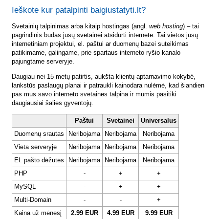
Ieškote kur patalpinti baigiustatyti.lt?
Svetainių talpinimas arba kitaip hostingas (angl.
web hosting
) – tai
pagrindinis būdas jūsų svetainei atsidurti internete. Tai vietos jūsų
internetiniam projektui, el. paštui ar duomenų bazei suteikimas
patikimame, galingame, prie spartaus interneto ryšio kanalo
pajungtame serveryje.
Daugiau nei 15 metų patirtis, aukšta klientų aptarnavimo kokybė,
lankstūs paslaugų planai ir patraukli kainodara nulėmė, kad šiandien
pas mus savo interneto svetaines talpina ir mumis pasitiki
daugiausiai šalies gyventojų.
Paštui
Svetainei
Universalus
Duomenų srautas
Neribojama
Neribojama
Neribojama
Vieta serveryje
Neribojama
Neribojama
Neribojama
El. pašto dėžutės
Neribojama
Neribojama
Neribojama
PHP
-
+
+
MySQL
-
+
+
Multi-Domain
-
-
+
Kaina už mėnesį
2.99 EUR
4.99 EUR
9.99 EUR