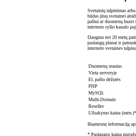
Svetainių talpinimas arba
būdas jūsų svetainei atsidu
paštui ar duomenų bazei 
interneto ryšio kanalo pa
Daugiau nei 20 metų patir
paslaugų planai ir patra
interneto svetaines talpin
Duomenų srautas
Vieta serveryje
El. pašto dėžutės
PHP
MySQL
Multi-Domain
Reseller
Užsakymo kaina (mėn.)
Išsamesnę informaciją api
* Paslaugos kaina nurody