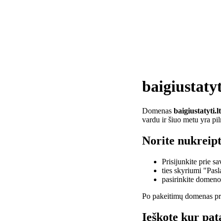
baigiustatyt
Domenas
baigiustatyti.lt
vardu ir šiuo metu yra pi
Norite nukreipti
Prisijunkite prie 
ties skyriumi "Pas
pasirinkite domen
Po pakeitimų domenas pra
Ieškote kur pata