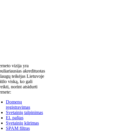
erneto vizija yra
uliariausias akredituotas
laugų teikėjas Lietuvoje
siūlo viską, ko gali
reikti, norint atsidurti
ernete:
Domenų
registravimas
Svetainių talpinimas
El. paštas
Svetainių kūrimas
SPAM filtras