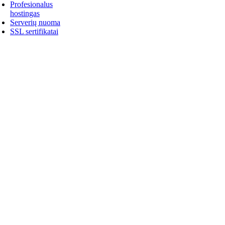
Profesionalus
hostingas
Serverių nuoma
SSL sertifikatai