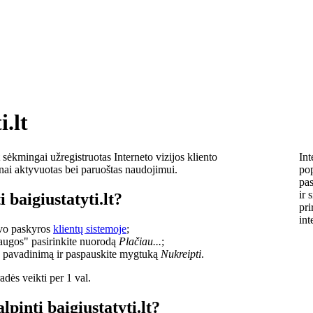
i.lt
sėkmingai užregistruotas Interneto vizijos kliento
Int
lnai aktyvuotas bei paruoštas naudojimui.
pop
pas
ir 
 baigiustatyti.lt?
pri
int
savo paskyros
klientų sistemoje
;
laugos" pasirinkite nuorodą
Plačiau...
;
o pavadinimą ir paspauskite mygtuką
Nukreipti
.
dės veikti per 1 val.
lpinti baigiustatyti.lt?