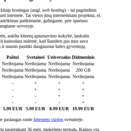
 kitaip hostingas (angl.
web hosting
) – tai pagrindinis
rti internete. Tai vietos jūsų internetiniam projektui, el.
suteikimas patikimame, galingame, prie spartaus
jungtame serveryje.
tis, aukšta klientų aptarnavimo kokybė, lankstūs
ukli kainodara nulėmė, kad šiandien pas mus savo
a ir mumis pasitiki daugiausiai šalies gyventojų.
Paštui
Svetainei
Universalus
Didmeninis
Neribojama
Neribojama
Neribojama
Neribojama
Neribojama
Neribojama
Neribojama
200 GB
Neribojama
Neribojama
Neribojama
Neribojama
-
+
+
+
-
+
+
+
-
-
+
+
-
-
-
+
*
5.99 EUR
5.99 EUR
8.99 EUR
19.99 EUR
e paslaugas rasite
Interneto vizijos
svetainėje.
ta pasirenkant 36 mėn. mokėjimo periodą. Kainos yra