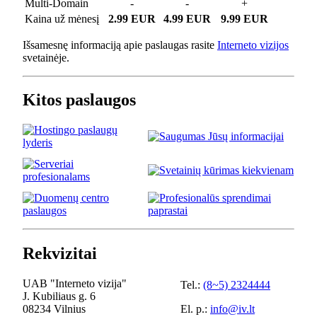
Multi-Domain
-
-
+
Kaina už mėnesį
2.99 EUR
4.99 EUR
9.99 EUR
Išsamesnę informaciją apie paslaugas rasite
Interneto vizijos
svetainėje.
Kitos paslaugos
Rekvizitai
UAB "Interneto vizija"
Tel.:
(8~5) 2324444
J. Kubiliaus g. 6
08234 Vilnius
El. p.:
info@iv.lt