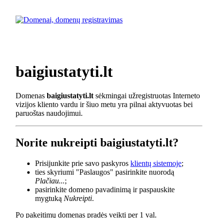
baigiustatyti.lt
Domenas
baigiustatyti.lt
sėkmingai užregistruotas Interneto
vizijos kliento vardu ir šiuo metu yra pilnai aktyvuotas bei
paruoštas naudojimui.
Norite nukreipti baigiustatyti.lt?
Prisijunkite prie savo paskyros
klientų sistemoje
;
ties skyriumi "Paslaugos" pasirinkite nuorodą
Plačiau...
;
pasirinkite domeno pavadinimą ir paspauskite
mygtuką
Nukreipti
.
Po pakeitimų domenas pradės veikti per 1 val.