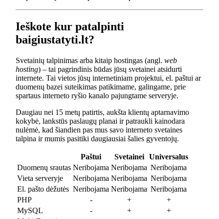
Ieškote kur patalpinti
baigiustatyti.lt?
Svetainių talpinimas arba kitaip hostingas (angl.
web
hosting
) – tai pagrindinis būdas jūsų svetainei atsidurti
internete. Tai vietos jūsų internetiniam projektui, el. paštui ar
duomenų bazei suteikimas patikimame, galingame, prie
spartaus interneto ryšio kanalo pajungtame serveryje.
Daugiau nei 15 metų patirtis, aukšta klientų aptarnavimo
kokybė, lankstūs paslaugų planai ir patraukli kainodara
nulėmė, kad šiandien pas mus savo interneto svetaines
talpina ir mumis pasitiki daugiausiai šalies gyventojų.
Paštui
Svetainei
Universalus
Duomenų srautas
Neribojama
Neribojama
Neribojama
Vieta serveryje
Neribojama
Neribojama
Neribojama
El. pašto dėžutės
Neribojama
Neribojama
Neribojama
PHP
-
+
+
MySQL
-
+
+