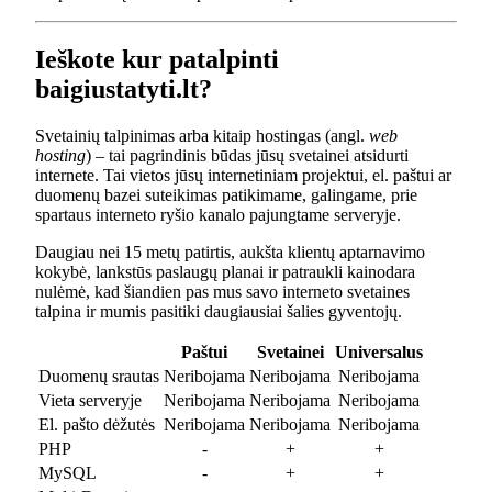
Ieškote kur patalpinti
baigiustatyti.lt?
Svetainių talpinimas arba kitaip hostingas (angl.
web
hosting
) – tai pagrindinis būdas jūsų svetainei atsidurti
internete. Tai vietos jūsų internetiniam projektui, el. paštui ar
duomenų bazei suteikimas patikimame, galingame, prie
spartaus interneto ryšio kanalo pajungtame serveryje.
Daugiau nei 15 metų patirtis, aukšta klientų aptarnavimo
kokybė, lankstūs paslaugų planai ir patraukli kainodara
nulėmė, kad šiandien pas mus savo interneto svetaines
talpina ir mumis pasitiki daugiausiai šalies gyventojų.
Paštui
Svetainei
Universalus
Duomenų srautas
Neribojama
Neribojama
Neribojama
Vieta serveryje
Neribojama
Neribojama
Neribojama
El. pašto dėžutės
Neribojama
Neribojama
Neribojama
PHP
-
+
+
MySQL
-
+
+