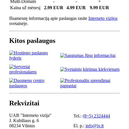
Multi-Domain
-
-
+
Kaina už mėnesį
2.99 EUR
4.99 EUR
9.99 EUR
Išsamesnę informaciją apie paslaugas rasite
Interneto vizijos
svetainėje.
Kitos paslaugos
Rekvizitai
UAB "Interneto vizija"
Tel.:
(8~5) 2324444
J. Kubiliaus g. 6
08234 Vilnius
El. p.:
info@iv.lt