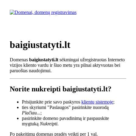
baigiustatyti.lt
Domenas
baigiustatyti.lt
sėkmingai užregistruotas Interneto
vizijos kliento vardu ir šiuo metu yra pilnai aktyvuotas bei
paruoštas naudojimui.
Norite nukreipti baigiustatyti.lt?
Prisijunkite prie savo paskyros
klientų sistemoje
;
ties skyriumi "Paslaugos" pasirinkite nuorodą
Plačiau...
;
pasirinkite domeno pavadinimą ir paspauskite
mygtuką
Nukreipti
.
Po pakeitimų domenas pradės veikti per 1 val.