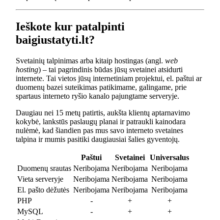
Ieškote kur patalpinti
baigiustatyti.lt?
Svetainių talpinimas arba kitaip hostingas (angl.
web
hosting
) – tai pagrindinis būdas jūsų svetainei atsidurti
internete. Tai vietos jūsų internetiniam projektui, el. paštui ar
duomenų bazei suteikimas patikimame, galingame, prie
spartaus interneto ryšio kanalo pajungtame serveryje.
Daugiau nei 15 metų patirtis, aukšta klientų aptarnavimo
kokybė, lankstūs paslaugų planai ir patraukli kainodara
nulėmė, kad šiandien pas mus savo interneto svetaines
talpina ir mumis pasitiki daugiausiai šalies gyventojų.
Paštui
Svetainei
Universalus
Duomenų srautas
Neribojama
Neribojama
Neribojama
Vieta serveryje
Neribojama
Neribojama
Neribojama
El. pašto dėžutės
Neribojama
Neribojama
Neribojama
PHP
-
+
+
MySQL
-
+
+