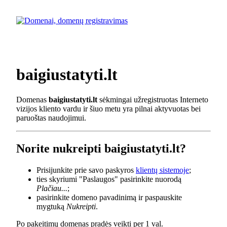
baigiustatyti.lt
Domenas
baigiustatyti.lt
sėkmingai užregistruotas Interneto
vizijos kliento vardu ir šiuo metu yra pilnai aktyvuotas bei
paruoštas naudojimui.
Norite nukreipti baigiustatyti.lt?
Prisijunkite prie savo paskyros
klientų sistemoje
;
ties skyriumi "Paslaugos" pasirinkite nuorodą
Plačiau...
;
pasirinkite domeno pavadinimą ir paspauskite
mygtuką
Nukreipti
.
Po pakeitimų domenas pradės veikti per 1 val.