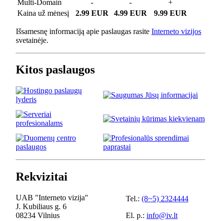
Multi-Domain
-
-
+
Kaina už mėnesį
2.99 EUR
4.99 EUR
9.99 EUR
Išsamesnę informaciją apie paslaugas rasite
Interneto vizijos
svetainėje.
Kitos paslaugos
Rekvizitai
UAB "Interneto vizija"
Tel.:
(8~5) 2324444
J. Kubiliaus g. 6
08234 Vilnius
El. p.:
info@iv.lt