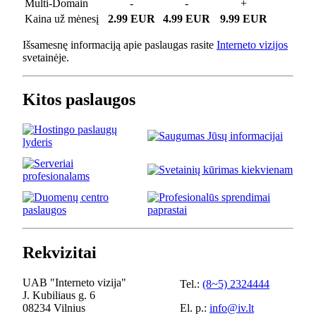
Multi-Domain
-
-
+
Kaina už mėnesį
2.99 EUR
4.99 EUR
9.99 EUR
Išsamesnę informaciją apie paslaugas rasite
Interneto vizijos
svetainėje.
Kitos paslaugos
Rekvizitai
UAB "Interneto vizija"
Tel.:
(8~5) 2324444
J. Kubiliaus g. 6
08234 Vilnius
El. p.:
info@iv.lt