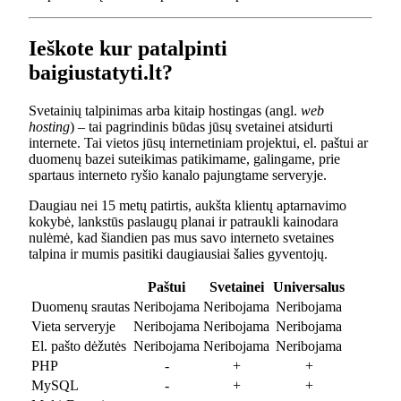
Ieškote kur patalpinti
baigiustatyti.lt?
Svetainių talpinimas arba kitaip hostingas (angl.
web
hosting
) – tai pagrindinis būdas jūsų svetainei atsidurti
internete. Tai vietos jūsų internetiniam projektui, el. paštui ar
duomenų bazei suteikimas patikimame, galingame, prie
spartaus interneto ryšio kanalo pajungtame serveryje.
Daugiau nei 15 metų patirtis, aukšta klientų aptarnavimo
kokybė, lankstūs paslaugų planai ir patraukli kainodara
nulėmė, kad šiandien pas mus savo interneto svetaines
talpina ir mumis pasitiki daugiausiai šalies gyventojų.
Paštui
Svetainei
Universalus
Duomenų srautas
Neribojama
Neribojama
Neribojama
Vieta serveryje
Neribojama
Neribojama
Neribojama
El. pašto dėžutės
Neribojama
Neribojama
Neribojama
PHP
-
+
+
MySQL
-
+
+