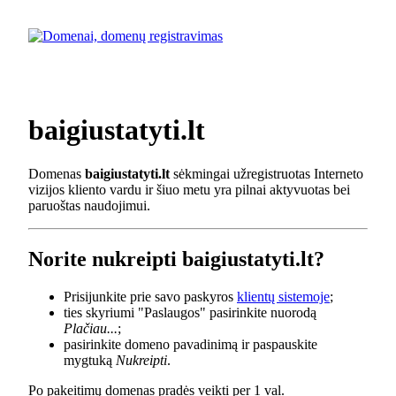
baigiustatyti.lt
Domenas
baigiustatyti.lt
sėkmingai užregistruotas Interneto
vizijos kliento vardu ir šiuo metu yra pilnai aktyvuotas bei
paruoštas naudojimui.
Norite nukreipti baigiustatyti.lt?
Prisijunkite prie savo paskyros
klientų sistemoje
;
ties skyriumi "Paslaugos" pasirinkite nuorodą
Plačiau...
;
pasirinkite domeno pavadinimą ir paspauskite
mygtuką
Nukreipti
.
Po pakeitimų domenas pradės veikti per 1 val.