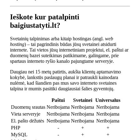
Ieškote kur patalpinti
baigiustatyti.lt?
Svetainių talpinimas arba kitaip hostingas (angl.
web
hosting
) – tai pagrindinis būdas jūsų svetainei atsidurti
internete. Tai vietos jūsų internetiniam projektui, el. paštui ar
duomenų bazei suteikimas patikimame, galingame, prie
spartaus interneto ryšio kanalo pajungtame serveryje.
Daugiau nei 15 metų patirtis, aukšta klientų aptarnavimo
kokybė, lankstūs paslaugų planai ir patraukli kainodara
nulėmė, kad šiandien pas mus savo interneto svetaines
talpina ir mumis pasitiki daugiausiai šalies gyventojų.
Paštui
Svetainei
Universalus
Duomenų srautas
Neribojama
Neribojama
Neribojama
Vieta serveryje
Neribojama
Neribojama
Neribojama
El. pašto dėžutės
Neribojama
Neribojama
Neribojama
PHP
-
+
+
MySQL
-
+
+