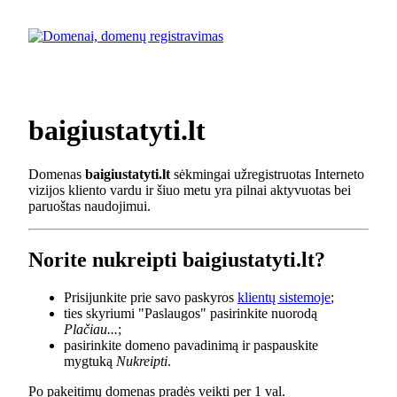
baigiustatyti.lt
Domenas
baigiustatyti.lt
sėkmingai užregistruotas Interneto
vizijos kliento vardu ir šiuo metu yra pilnai aktyvuotas bei
paruoštas naudojimui.
Norite nukreipti baigiustatyti.lt?
Prisijunkite prie savo paskyros
klientų sistemoje
;
ties skyriumi "Paslaugos" pasirinkite nuorodą
Plačiau...
;
pasirinkite domeno pavadinimą ir paspauskite
mygtuką
Nukreipti
.
Po pakeitimų domenas pradės veikti per 1 val.