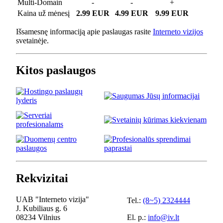
Multi-Domain
-
-
+
Kaina už mėnesį
2.99 EUR
4.99 EUR
9.99 EUR
Išsamesnę informaciją apie paslaugas rasite
Interneto vizijos
svetainėje.
Kitos paslaugos
Rekvizitai
UAB "Interneto vizija"
Tel.:
(8~5) 2324444
J. Kubiliaus g. 6
08234 Vilnius
El. p.:
info@iv.lt