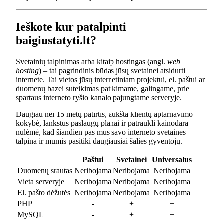
Ieškote kur patalpinti
baigiustatyti.lt?
Svetainių talpinimas arba kitaip hostingas (angl.
web
hosting
) – tai pagrindinis būdas jūsų svetainei atsidurti
internete. Tai vietos jūsų internetiniam projektui, el. paštui ar
duomenų bazei suteikimas patikimame, galingame, prie
spartaus interneto ryšio kanalo pajungtame serveryje.
Daugiau nei 15 metų patirtis, aukšta klientų aptarnavimo
kokybė, lankstūs paslaugų planai ir patraukli kainodara
nulėmė, kad šiandien pas mus savo interneto svetaines
talpina ir mumis pasitiki daugiausiai šalies gyventojų.
Paštui
Svetainei
Universalus
Duomenų srautas
Neribojama
Neribojama
Neribojama
Vieta serveryje
Neribojama
Neribojama
Neribojama
El. pašto dėžutės
Neribojama
Neribojama
Neribojama
PHP
-
+
+
MySQL
-
+
+