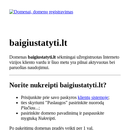
baigiustatyti.lt
Domenas
baigiustatyti.lt
sėkmingai užregistruotas Interneto
vizijos kliento vardu ir šiuo metu yra pilnai aktyvuotas bei
paruoštas naudojimui.
Norite nukreipti baigiustatyti.lt?
Prisijunkite prie savo paskyros
klientų sistemoje
;
ties skyriumi "Paslaugos" pasirinkite nuorodą
Plačiau...
;
pasirinkite domeno pavadinimą ir paspauskite
mygtuką
Nukreipti
.
Po pakeitimų domenas pradės veikti per 1 val.