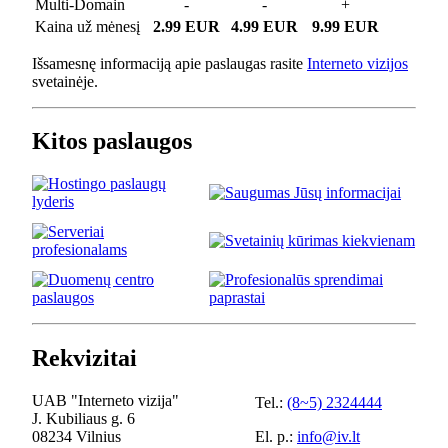
Multi-Domain
-
-
+
Kaina už mėnesį
2.99 EUR
4.99 EUR
9.99 EUR
Išsamesnę informaciją apie paslaugas rasite
Interneto vizijos
svetainėje.
Kitos paslaugos
Rekvizitai
UAB "Interneto vizija"
Tel.:
(8~5) 2324444
J. Kubiliaus g. 6
08234 Vilnius
El. p.:
info@iv.lt