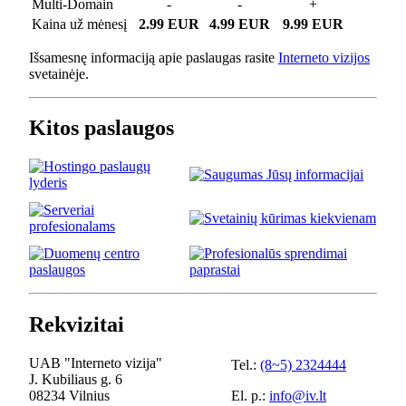
Multi-Domain
-
-
+
Kaina už mėnesį
2.99 EUR
4.99 EUR
9.99 EUR
Išsamesnę informaciją apie paslaugas rasite
Interneto vizijos
svetainėje.
Kitos paslaugos
Rekvizitai
UAB "Interneto vizija"
Tel.:
(8~5) 2324444
J. Kubiliaus g. 6
08234 Vilnius
El. p.:
info@iv.lt