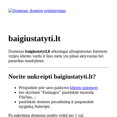
baigiustatyti.lt
Domenas
baigiustatyti.lt
sėkmingai užregistruotas Interneto
vizijos kliento vardu ir šiuo metu yra pilnai aktyvuotas bei
paruoštas naudojimui.
Norite nukreipti baigiustatyti.lt?
Prisijunkite prie savo paskyros
klientų sistemoje
;
ties skyriumi "Paslaugos" pasirinkite nuorodą
Plačiau...
;
pasirinkite domeno pavadinimą ir paspauskite
mygtuką
Nukreipti
.
Po pakeitimų domenas pradės veikti per 1 val.