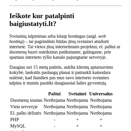
Ieškote kur patalpinti
baigiustatyti.lt?
Svetainių talpinimas arba kitaip hostingas (angl.
web
hosting
) – tai pagrindinis būdas jūsų svetainei atsidurti
internete. Tai vietos jūsų internetiniam projektui, el. paštui ar
duomenų bazei suteikimas patikimame, galingame, prie
spartaus interneto ryšio kanalo pajungtame serveryje.
Daugiau nei 15 metų patirtis, aukšta klientų aptarnavimo
kokybė, lankstūs paslaugų planai ir patraukli kainodara
nulėmė, kad šiandien pas mus savo interneto svetaines
talpina ir mumis pasitiki daugiausiai šalies gyventojų.
Paštui
Svetainei
Universalus
Duomenų srautas
Neribojama
Neribojama
Neribojama
Vieta serveryje
Neribojama
Neribojama
Neribojama
El. pašto dėžutės
Neribojama
Neribojama
Neribojama
PHP
-
+
+
MySQL
-
+
+