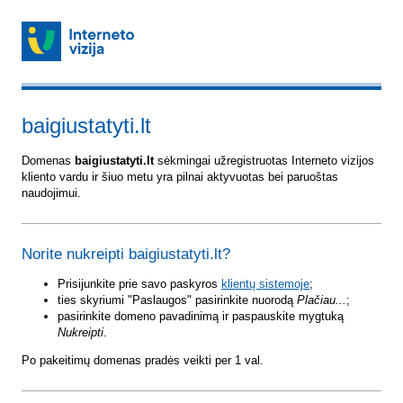
baigiustatyti.lt
Domenas
baigiustatyti.lt
sėkmingai užregistruotas Interneto vizijos
kliento vardu ir šiuo metu yra pilnai aktyvuotas bei paruoštas
naudojimui.
Norite nukreipti baigiustatyti.lt?
Prisijunkite prie savo paskyros
klientų sistemoje
;
ties skyriumi "Paslaugos" pasirinkite nuorodą
Plačiau...
;
pasirinkite domeno pavadinimą ir paspauskite mygtuką
Nukreipti
.
Po pakeitimų domenas pradės veikti per 1 val.