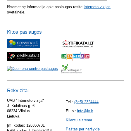
Išsamesnę informaciją apie paslaugas rasite
Interneto vizijos
svetainėje.
Kitos paslaugos
Rekvizitai
UAB "Interneto vizija"
Tel.:
(8~5) 2324444
J. Kubiliaus g. 6
08234 Vilnius
El. p.:
info@iv.lt
Lietuva
Klientų sistema
Įm. kodas: 126350731
Paštas per naršyklę
PVM kodas: LT263507314