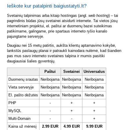
Ieškote kur patalpinti baigiustatyti.lt?
Svetainių talpinimas arba kitaip hostingas (angl.
web hosting
) – tai
pagrindinis būdas jūsų svetainei atsidurti internete. Tai vietos jūsų
internetiniam projektui, el. paštui ar duomenų bazei suteikimas
patikimame, galingame, prie spartaus interneto ryšio kanalo
pajungtame serveryje.
Daugiau nei 15 metų patirtis, aukšta klientų aptarnavimo kokybė,
lankstūs paslaugų planai ir patraukli kainodara nulėmė, kad šiandien
pas mus savo interneto svetaines talpina ir mumis pasitiki
daugiausiai šalies gyventojų.
Paštui
Svetainei
Universalus
Duomenų srautas
Neribojama
Neribojama
Neribojama
Vieta serveryje
Neribojama
Neribojama
Neribojama
El. pašto dėžutės
Neribojama
Neribojama
Neribojama
PHP
-
+
+
MySQL
-
+
+
Multi-Domain
-
-
+
Kaina už mėnesį
2.99 EUR
4.99 EUR
9.99 EUR