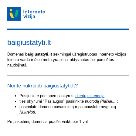
baigiustatyti.lt
Domenas
baigiustatyti.lt
sėkmingai užregistruotas Interneto vizijos
kliento vardu ir šiuo metu yra pilnai aktyvuotas bei paruoštas
naudojimui.
Norite nukreipti baigiustatyti.lt?
Prisijunkite prie savo paskyros
klientų sistemoje
;
ties skyriumi "Paslaugos" pasirinkite nuorodą
Plačiau...
;
pasirinkite domeno pavadinimą ir paspauskite mygtuką
Nukreipti
.
Po pakeitimų domenas pradės veikti per 1 val.