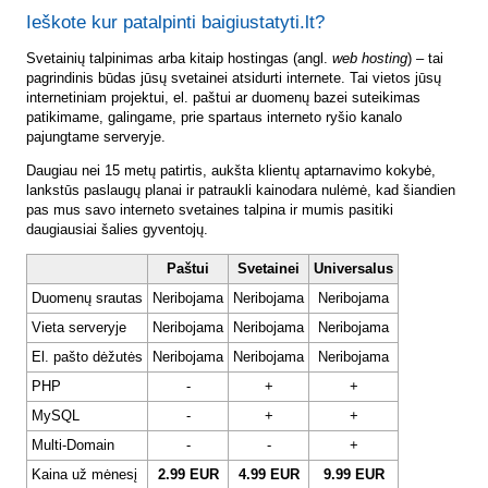
Ieškote kur patalpinti baigiustatyti.lt?
Svetainių talpinimas arba kitaip hostingas (angl.
web hosting
) – tai
pagrindinis būdas jūsų svetainei atsidurti internete. Tai vietos jūsų
internetiniam projektui, el. paštui ar duomenų bazei suteikimas
patikimame, galingame, prie spartaus interneto ryšio kanalo
pajungtame serveryje.
Daugiau nei 15 metų patirtis, aukšta klientų aptarnavimo kokybė,
lankstūs paslaugų planai ir patraukli kainodara nulėmė, kad šiandien
pas mus savo interneto svetaines talpina ir mumis pasitiki
daugiausiai šalies gyventojų.
Paštui
Svetainei
Universalus
Duomenų srautas
Neribojama
Neribojama
Neribojama
Vieta serveryje
Neribojama
Neribojama
Neribojama
El. pašto dėžutės
Neribojama
Neribojama
Neribojama
PHP
-
+
+
MySQL
-
+
+
Multi-Domain
-
-
+
Kaina už mėnesį
2.99 EUR
4.99 EUR
9.99 EUR