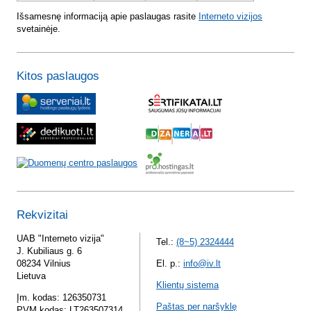
Išsamesnę informaciją apie paslaugas rasite
Interneto vizijos
svetainėje.
Kitos paslaugos
Rekvizitai
UAB "Interneto vizija"
Tel.:
(8~5) 2324444
J. Kubiliaus g. 6
08234 Vilnius
El. p.:
info@iv.lt
Lietuva
Klientų sistema
Įm. kodas: 126350731
Paštas per naršyklę
PVM kodas: LT263507314