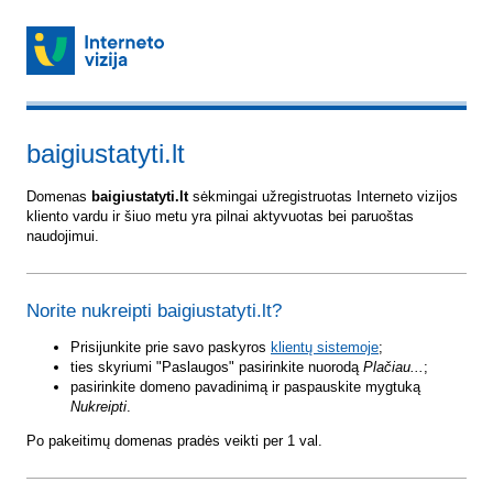
baigiustatyti.lt
Domenas
baigiustatyti.lt
sėkmingai užregistruotas Interneto vizijos
kliento vardu ir šiuo metu yra pilnai aktyvuotas bei paruoštas
naudojimui.
Norite nukreipti baigiustatyti.lt?
Prisijunkite prie savo paskyros
klientų sistemoje
;
ties skyriumi "Paslaugos" pasirinkite nuorodą
Plačiau...
;
pasirinkite domeno pavadinimą ir paspauskite mygtuką
Nukreipti
.
Po pakeitimų domenas pradės veikti per 1 val.