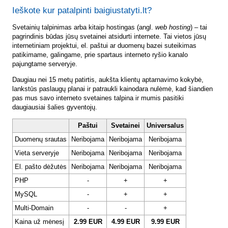
Ieškote kur patalpinti baigiustatyti.lt?
Svetainių talpinimas arba kitaip hostingas (angl.
web hosting
) – tai
pagrindinis būdas jūsų svetainei atsidurti internete. Tai vietos jūsų
internetiniam projektui, el. paštui ar duomenų bazei suteikimas
patikimame, galingame, prie spartaus interneto ryšio kanalo
pajungtame serveryje.
Daugiau nei 15 metų patirtis, aukšta klientų aptarnavimo kokybė,
lankstūs paslaugų planai ir patraukli kainodara nulėmė, kad šiandien
pas mus savo interneto svetaines talpina ir mumis pasitiki
daugiausiai šalies gyventojų.
Paštui
Svetainei
Universalus
Duomenų srautas
Neribojama
Neribojama
Neribojama
Vieta serveryje
Neribojama
Neribojama
Neribojama
El. pašto dėžutės
Neribojama
Neribojama
Neribojama
PHP
-
+
+
MySQL
-
+
+
Multi-Domain
-
-
+
Kaina už mėnesį
2.99 EUR
4.99 EUR
9.99 EUR