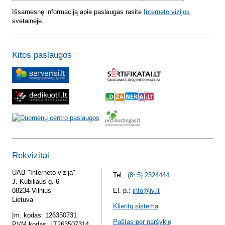
Išsamesnę informaciją apie paslaugas rasite
Interneto vizijos
svetainėje.
Kitos paslaugos
Rekvizitai
UAB "Interneto vizija"
Tel.:
(8~5) 2324444
J. Kubiliaus g. 6
08234 Vilnius
El. p.:
info@iv.lt
Lietuva
Klientų sistema
Įm. kodas: 126350731
Paštas per naršyklę
PVM kodas: LT263507314