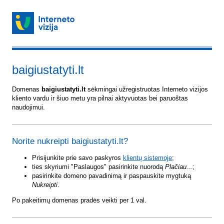
baigiustatyti.lt
Domenas
baigiustatyti.lt
sėkmingai užregistruotas Interneto vizijos
kliento vardu ir šiuo metu yra pilnai aktyvuotas bei paruoštas
naudojimui.
Norite nukreipti baigiustatyti.lt?
Prisijunkite prie savo paskyros
klientų sistemoje
;
ties skyriumi "Paslaugos" pasirinkite nuorodą
Plačiau...
;
pasirinkite domeno pavadinimą ir paspauskite mygtuką
Nukreipti
.
Po pakeitimų domenas pradės veikti per 1 val.