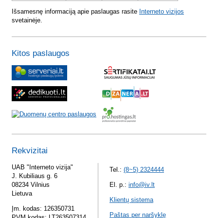
Išsamesnę informaciją apie paslaugas rasite
Interneto vizijos
svetainėje.
Kitos paslaugos
Rekvizitai
UAB "Interneto vizija"
Tel.:
(8~5) 2324444
J. Kubiliaus g. 6
08234 Vilnius
El. p.:
info@iv.lt
Lietuva
Klientų sistema
Įm. kodas: 126350731
Paštas per naršyklę
PVM kodas: LT263507314