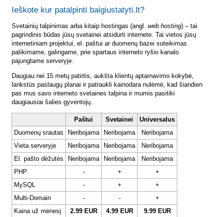
Ieškote kur patalpinti baigiustatyti.lt?
Svetainių talpinimas arba kitaip hostingas (angl.
web hosting
) – tai
pagrindinis būdas jūsų svetainei atsidurti internete. Tai vietos jūsų
internetiniam projektui, el. paštui ar duomenų bazei suteikimas
patikimame, galingame, prie spartaus interneto ryšio kanalo
pajungtame serveryje.
Daugiau nei 15 metų patirtis, aukšta klientų aptarnavimo kokybė,
lankstūs paslaugų planai ir patraukli kainodara nulėmė, kad šiandien
pas mus savo interneto svetaines talpina ir mumis pasitiki
daugiausiai šalies gyventojų.
Paštui
Svetainei
Universalus
Duomenų srautas
Neribojama
Neribojama
Neribojama
Vieta serveryje
Neribojama
Neribojama
Neribojama
El. pašto dėžutės
Neribojama
Neribojama
Neribojama
PHP
-
+
+
MySQL
-
+
+
Multi-Domain
-
-
+
Kaina už mėnesį
2.99 EUR
4.99 EUR
9.99 EUR