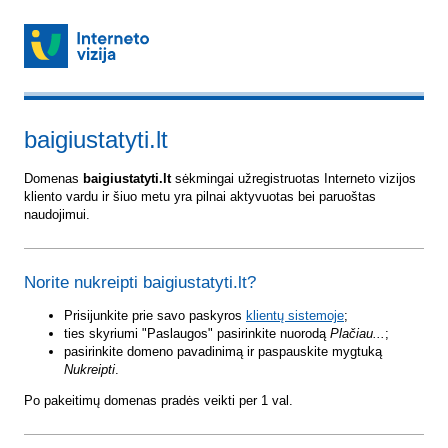
baigiustatyti.lt
Domenas
baigiustatyti.lt
sėkmingai užregistruotas Interneto vizijos
kliento vardu ir šiuo metu yra pilnai aktyvuotas bei paruoštas
naudojimui.
Norite nukreipti baigiustatyti.lt?
Prisijunkite prie savo paskyros
klientų sistemoje
;
ties skyriumi "Paslaugos" pasirinkite nuorodą
Plačiau...
;
pasirinkite domeno pavadinimą ir paspauskite mygtuką
Nukreipti
.
Po pakeitimų domenas pradės veikti per 1 val.