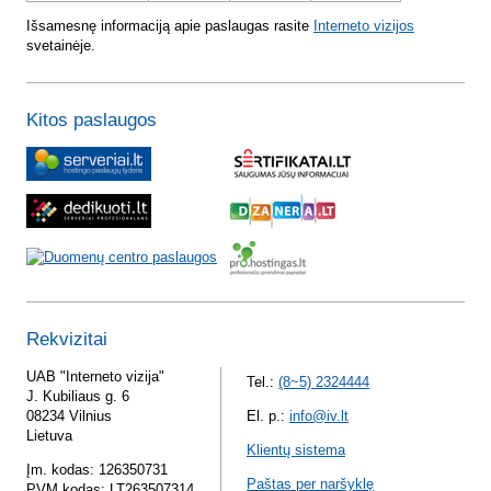
Išsamesnę informaciją apie paslaugas rasite
Interneto vizijos
svetainėje.
Kitos paslaugos
Rekvizitai
UAB "Interneto vizija"
Tel.:
(8~5) 2324444
J. Kubiliaus g. 6
08234 Vilnius
El. p.:
info@iv.lt
Lietuva
Klientų sistema
Įm. kodas: 126350731
Paštas per naršyklę
PVM kodas: LT263507314