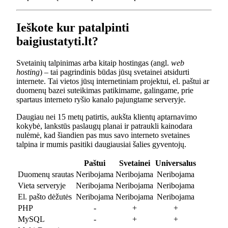
Ieškote kur patalpinti
baigiustatyti.lt?
Svetainių talpinimas arba kitaip hostingas (angl.
web
hosting
) – tai pagrindinis būdas jūsų svetainei atsidurti
internete. Tai vietos jūsų internetiniam projektui, el. paštui ar
duomenų bazei suteikimas patikimame, galingame, prie
spartaus interneto ryšio kanalo pajungtame serveryje.
Daugiau nei 15 metų patirtis, aukšta klientų aptarnavimo
kokybė, lankstūs paslaugų planai ir patraukli kainodara
nulėmė, kad šiandien pas mus savo interneto svetaines
talpina ir mumis pasitiki daugiausiai šalies gyventojų.
Paštui
Svetainei
Universalus
Duomenų srautas
Neribojama
Neribojama
Neribojama
Vieta serveryje
Neribojama
Neribojama
Neribojama
El. pašto dėžutės
Neribojama
Neribojama
Neribojama
PHP
-
+
+
MySQL
-
+
+