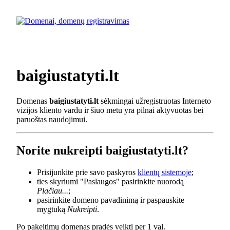
baigiustatyti.lt
Domenas
baigiustatyti.lt
sėkmingai užregistruotas Interneto
vizijos kliento vardu ir šiuo metu yra pilnai aktyvuotas bei
paruoštas naudojimui.
Norite nukreipti baigiustatyti.lt?
Prisijunkite prie savo paskyros
klientų sistemoje
;
ties skyriumi "Paslaugos" pasirinkite nuorodą
Plačiau...
;
pasirinkite domeno pavadinimą ir paspauskite
mygtuką
Nukreipti
.
Po pakeitimų domenas pradės veikti per 1 val.