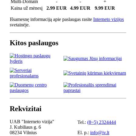
Multi-Domain
-
-
+
Kaina už mėnesį
2.99 EUR
4.99 EUR
9.99 EUR
Išsamesnę informaciją apie paslaugas rasite
Interneto vizijos
svetainėje.
Kitos paslaugos
Rekvizitai
UAB "Interneto vizija"
Tel.:
(8~5) 2324444
J. Kubiliaus g. 6
08234 Vilnius
El. p.:
info@iv.lt