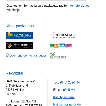
Išsamesnę informaciją apie paslaugas rasite
Interneto vizijos
svetainėje.
Kitos paslaugos
Rekvizitai
UAB "Interneto vizija"
Tel.:
(8~5) 2324444
J. Kubiliaus g. 6
08234 Vilnius
El. p.:
info@iv.lt
Lietuva
Klientų sistema
Įm. kodas: 126350731
Paštas per naršyklę
PVM kodas: LT263507314