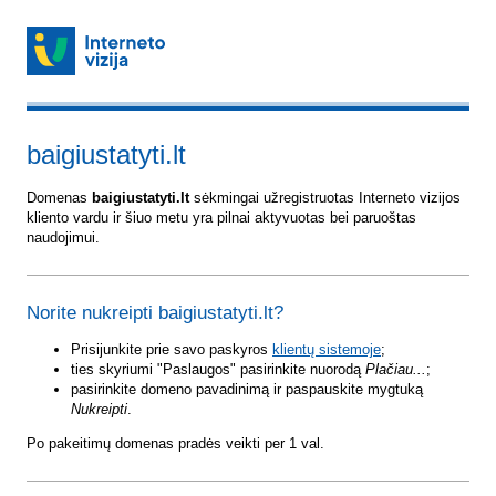
baigiustatyti.lt
Domenas
baigiustatyti.lt
sėkmingai užregistruotas Interneto vizijos
kliento vardu ir šiuo metu yra pilnai aktyvuotas bei paruoštas
naudojimui.
Norite nukreipti baigiustatyti.lt?
Prisijunkite prie savo paskyros
klientų sistemoje
;
ties skyriumi "Paslaugos" pasirinkite nuorodą
Plačiau...
;
pasirinkite domeno pavadinimą ir paspauskite mygtuką
Nukreipti
.
Po pakeitimų domenas pradės veikti per 1 val.