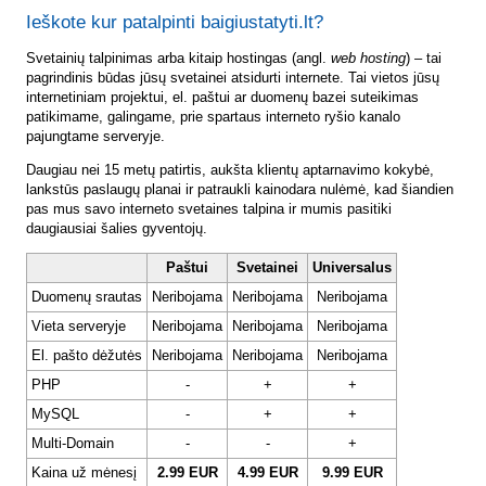
Ieškote kur patalpinti baigiustatyti.lt?
Svetainių talpinimas arba kitaip hostingas (angl.
web hosting
) – tai
pagrindinis būdas jūsų svetainei atsidurti internete. Tai vietos jūsų
internetiniam projektui, el. paštui ar duomenų bazei suteikimas
patikimame, galingame, prie spartaus interneto ryšio kanalo
pajungtame serveryje.
Daugiau nei 15 metų patirtis, aukšta klientų aptarnavimo kokybė,
lankstūs paslaugų planai ir patraukli kainodara nulėmė, kad šiandien
pas mus savo interneto svetaines talpina ir mumis pasitiki
daugiausiai šalies gyventojų.
Paštui
Svetainei
Universalus
Duomenų srautas
Neribojama
Neribojama
Neribojama
Vieta serveryje
Neribojama
Neribojama
Neribojama
El. pašto dėžutės
Neribojama
Neribojama
Neribojama
PHP
-
+
+
MySQL
-
+
+
Multi-Domain
-
-
+
Kaina už mėnesį
2.99 EUR
4.99 EUR
9.99 EUR