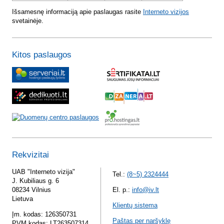
Išsamesnę informaciją apie paslaugas rasite
Interneto vizijos
svetainėje.
Kitos paslaugos
Rekvizitai
UAB "Interneto vizija"
Tel.:
(8~5) 2324444
J. Kubiliaus g. 6
08234 Vilnius
El. p.:
info@iv.lt
Lietuva
Klientų sistema
Įm. kodas: 126350731
Paštas per naršyklę
PVM kodas: LT263507314