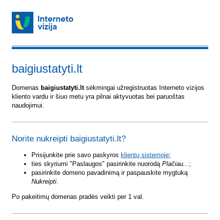
baigiustatyti.lt
Domenas
baigiustatyti.lt
sėkmingai užregistruotas Interneto vizijos
kliento vardu ir šiuo metu yra pilnai aktyvuotas bei paruoštas
naudojimui.
Norite nukreipti baigiustatyti.lt?
Prisijunkite prie savo paskyros
klientų sistemoje
;
ties skyriumi "Paslaugos" pasirinkite nuorodą
Plačiau...
;
pasirinkite domeno pavadinimą ir paspauskite mygtuką
Nukreipti
.
Po pakeitimų domenas pradės veikti per 1 val.