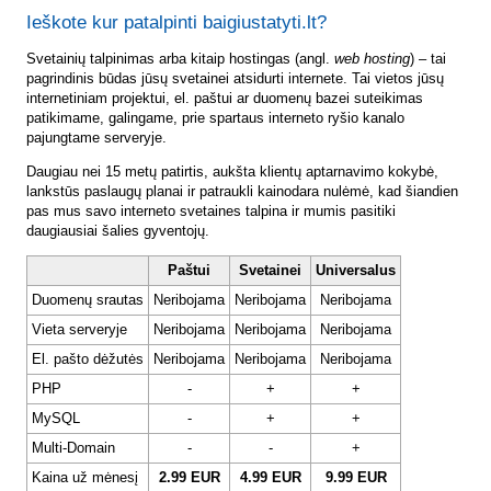
Ieškote kur patalpinti baigiustatyti.lt?
Svetainių talpinimas arba kitaip hostingas (angl.
web hosting
) – tai
pagrindinis būdas jūsų svetainei atsidurti internete. Tai vietos jūsų
internetiniam projektui, el. paštui ar duomenų bazei suteikimas
patikimame, galingame, prie spartaus interneto ryšio kanalo
pajungtame serveryje.
Daugiau nei 15 metų patirtis, aukšta klientų aptarnavimo kokybė,
lankstūs paslaugų planai ir patraukli kainodara nulėmė, kad šiandien
pas mus savo interneto svetaines talpina ir mumis pasitiki
daugiausiai šalies gyventojų.
Paštui
Svetainei
Universalus
Duomenų srautas
Neribojama
Neribojama
Neribojama
Vieta serveryje
Neribojama
Neribojama
Neribojama
El. pašto dėžutės
Neribojama
Neribojama
Neribojama
PHP
-
+
+
MySQL
-
+
+
Multi-Domain
-
-
+
Kaina už mėnesį
2.99 EUR
4.99 EUR
9.99 EUR