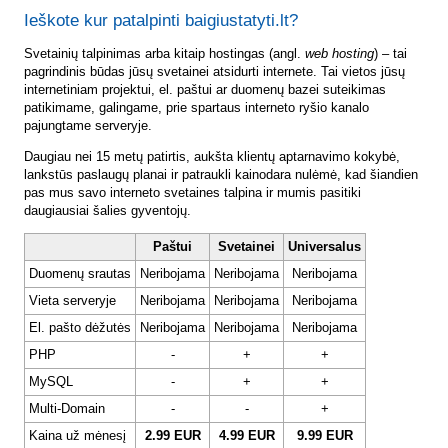
Ieškote kur patalpinti baigiustatyti.lt?
Svetainių talpinimas arba kitaip hostingas (angl.
web hosting
) – tai
pagrindinis būdas jūsų svetainei atsidurti internete. Tai vietos jūsų
internetiniam projektui, el. paštui ar duomenų bazei suteikimas
patikimame, galingame, prie spartaus interneto ryšio kanalo
pajungtame serveryje.
Daugiau nei 15 metų patirtis, aukšta klientų aptarnavimo kokybė,
lankstūs paslaugų planai ir patraukli kainodara nulėmė, kad šiandien
pas mus savo interneto svetaines talpina ir mumis pasitiki
daugiausiai šalies gyventojų.
Paštui
Svetainei
Universalus
Duomenų srautas
Neribojama
Neribojama
Neribojama
Vieta serveryje
Neribojama
Neribojama
Neribojama
El. pašto dėžutės
Neribojama
Neribojama
Neribojama
PHP
-
+
+
MySQL
-
+
+
Multi-Domain
-
-
+
Kaina už mėnesį
2.99 EUR
4.99 EUR
9.99 EUR