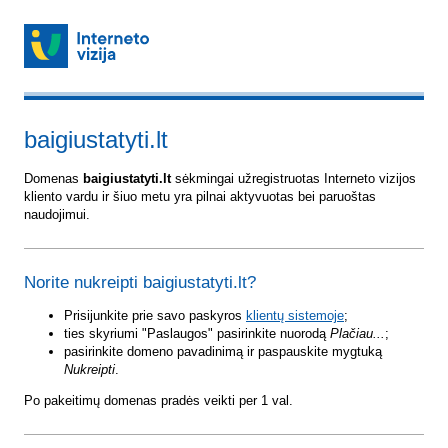
baigiustatyti.lt
Domenas
baigiustatyti.lt
sėkmingai užregistruotas Interneto vizijos
kliento vardu ir šiuo metu yra pilnai aktyvuotas bei paruoštas
naudojimui.
Norite nukreipti baigiustatyti.lt?
Prisijunkite prie savo paskyros
klientų sistemoje
;
ties skyriumi "Paslaugos" pasirinkite nuorodą
Plačiau...
;
pasirinkite domeno pavadinimą ir paspauskite mygtuką
Nukreipti
.
Po pakeitimų domenas pradės veikti per 1 val.