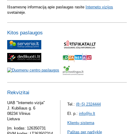
Išsamesnę informaciją apie paslaugas rasite
Interneto vizijos
svetainėje.
Kitos paslaugos
Rekvizitai
UAB "Interneto vizija"
Tel.:
(8~5) 2324444
J. Kubiliaus g. 6
08234 Vilnius
El. p.:
info@iv.lt
Lietuva
Klientų sistema
Įm. kodas: 126350731
Paštas per naršyklę
PVM kodas: LT263507314