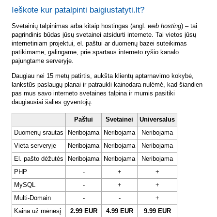
Ieškote kur patalpinti baigiustatyti.lt?
Svetainių talpinimas arba kitaip hostingas (angl.
web hosting
) – tai
pagrindinis būdas jūsų svetainei atsidurti internete. Tai vietos jūsų
internetiniam projektui, el. paštui ar duomenų bazei suteikimas
patikimame, galingame, prie spartaus interneto ryšio kanalo
pajungtame serveryje.
Daugiau nei 15 metų patirtis, aukšta klientų aptarnavimo kokybė,
lankstūs paslaugų planai ir patraukli kainodara nulėmė, kad šiandien
pas mus savo interneto svetaines talpina ir mumis pasitiki
daugiausiai šalies gyventojų.
Paštui
Svetainei
Universalus
Duomenų srautas
Neribojama
Neribojama
Neribojama
Vieta serveryje
Neribojama
Neribojama
Neribojama
El. pašto dėžutės
Neribojama
Neribojama
Neribojama
PHP
-
+
+
MySQL
-
+
+
Multi-Domain
-
-
+
Kaina už mėnesį
2.99 EUR
4.99 EUR
9.99 EUR