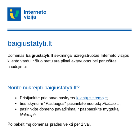
baigiustatyti.lt
Domenas
baigiustatyti.lt
sėkmingai užregistruotas Interneto vizijos
kliento vardu ir šiuo metu yra pilnai aktyvuotas bei paruoštas
naudojimui.
Norite nukreipti baigiustatyti.lt?
Prisijunkite prie savo paskyros
klientų sistemoje
;
ties skyriumi "Paslaugos" pasirinkite nuorodą
Plačiau...
;
pasirinkite domeno pavadinimą ir paspauskite mygtuką
Nukreipti
.
Po pakeitimų domenas pradės veikti per 1 val.