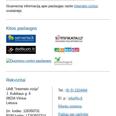
Išsamesnę informaciją apie paslaugas rasite
Interneto vizijos
svetainėje.
Kitos paslaugos
Rekvizitai
UAB "Interneto vizija"
Tel.:
(8~5) 2324444
J. Kubiliaus g. 6
08234 Vilnius
El. p.:
info@iv.lt
Lietuva
Klientų sistema
Įm. kodas: 126350731
Paštas per naršyklę
PVM kodas: LT263507314