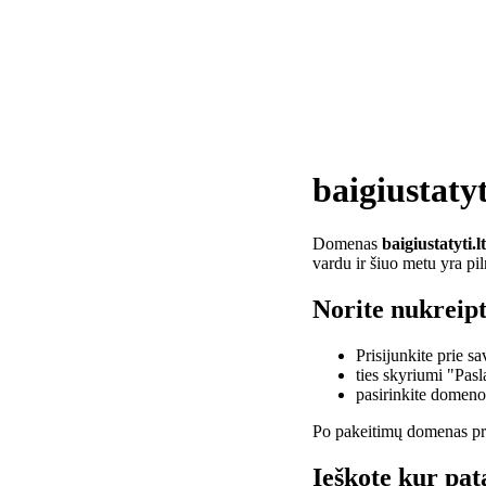
baigiustatyt
Domenas
baigiustatyti.lt
vardu ir šiuo metu yra pi
Norite nukreipti
Prisijunkite prie 
ties skyriumi "Pas
pasirinkite domen
Po pakeitimų domenas pra
Ieškote kur pata