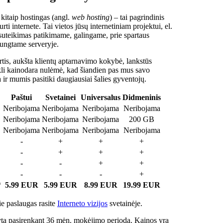
 kitaip hostingas (angl.
web hosting
) – tai pagrindinis
rti internete. Tai vietos jūsų internetiniam projektui, el.
suteikimas patikimame, galingame, prie spartaus
jungtame serveryje.
tis, aukšta klientų aptarnavimo kokybė, lankstūs
ukli kainodara nulėmė, kad šiandien pas mus savo
a ir mumis pasitiki daugiausiai šalies gyventojų.
Paštui
Svetainei
Universalus
Didmeninis
Neribojama
Neribojama
Neribojama
Neribojama
Neribojama
Neribojama
Neribojama
200 GB
Neribojama
Neribojama
Neribojama
Neribojama
-
+
+
+
-
+
+
+
-
-
+
+
-
-
-
+
*
5.99 EUR
5.99 EUR
8.99 EUR
19.99 EUR
e paslaugas rasite
Interneto vizijos
svetainėje.
ta pasirenkant 36 mėn. mokėjimo periodą. Kainos yra