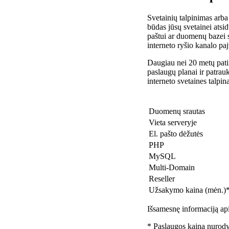
Svetainių talpinimas arba
būdas jūsų svetainei atsidu
paštui ar duomenų bazei 
interneto ryšio kanalo pa
Daugiau nei 20 metų patir
paslaugų planai ir patra
interneto svetaines talpin
Duomenų srautas
Vieta serveryje
El. pašto dėžutės
PHP
MySQL
Multi-Domain
Reseller
Užsakymo kaina (mėn.)
Išsamesnę informaciją api
* Paslaugos kaina nurody