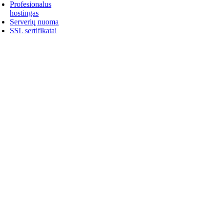
Profesionalus
hostingas
Serverių nuoma
SSL sertifikatai