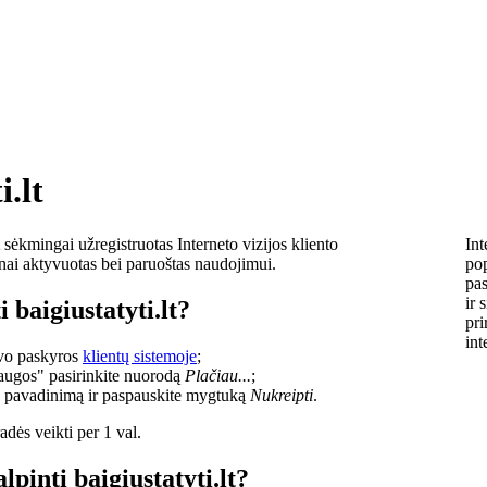
i.lt
sėkmingai užregistruotas Interneto vizijos kliento
Int
lnai aktyvuotas bei paruoštas naudojimui.
pop
pas
ir 
 baigiustatyti.lt?
pri
int
savo paskyros
klientų sistemoje
;
laugos" pasirinkite nuorodą
Plačiau...
;
o pavadinimą ir paspauskite mygtuką
Nukreipti
.
dės veikti per 1 val.
lpinti baigiustatyti.lt?