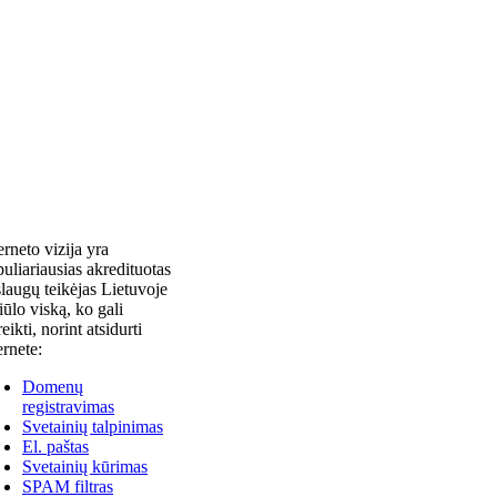
erneto vizija yra
uliariausias akredituotas
laugų teikėjas Lietuvoje
siūlo viską, ko gali
reikti, norint atsidurti
ernete:
Domenų
registravimas
Svetainių talpinimas
El. paštas
Svetainių kūrimas
SPAM filtras