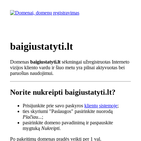
baigiustatyti.lt
Domenas
baigiustatyti.lt
sėkmingai užregistruotas Interneto
vizijos kliento vardu ir šiuo metu yra pilnai aktyvuotas bei
paruoštas naudojimui.
Norite nukreipti baigiustatyti.lt?
Prisijunkite prie savo paskyros
klientų sistemoje
;
ties skyriumi "Paslaugos" pasirinkite nuorodą
Plačiau...
;
pasirinkite domeno pavadinimą ir paspauskite
mygtuką
Nukreipti
.
Po pakeitimų domenas pradės veikti per 1 val.