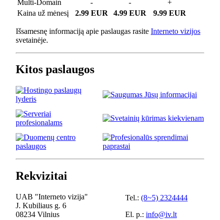
Multi-Domain
-
-
+
Kaina už mėnesį
2.99 EUR
4.99 EUR
9.99 EUR
Išsamesnę informaciją apie paslaugas rasite
Interneto vizijos
svetainėje.
Kitos paslaugos
Rekvizitai
UAB "Interneto vizija"
Tel.:
(8~5) 2324444
J. Kubiliaus g. 6
08234 Vilnius
El. p.:
info@iv.lt