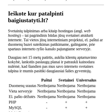
Ieškote kur patalpinti
baigiustatyti.lt?
Svetainių talpinimas arba kitaip hostingas (angl.
web
hosting
) – tai pagrindinis būdas jūsų svetainei atsidurti
internete. Tai vietos jūsų internetiniam projektui, el. paštui ar
duomenų bazei suteikimas patikimame, galingame, prie
spartaus interneto ryšio kanalo pajungtame serveryje.
Daugiau nei 15 metų patirtis, aukšta klientų aptarnavimo
kokybė, lankstūs paslaugų planai ir patraukli kainodara
nulėmė, kad šiandien pas mus savo interneto svetaines
talpina ir mumis pasitiki daugiausiai šalies gyventojų.
Paštui
Svetainei
Universalus
Duomenų srautas
Neribojama
Neribojama
Neribojama
Vieta serveryje
Neribojama
Neribojama
Neribojama
El. pašto dėžutės
Neribojama
Neribojama
Neribojama
PHP
-
+
+
MySQL
-
+
+