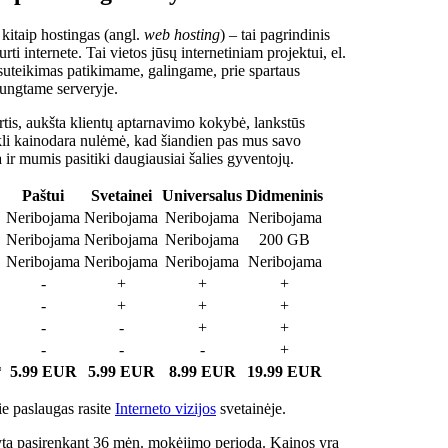
 kitaip hostingas (angl.
web hosting
) – tai pagrindinis
rti internete. Tai vietos jūsų internetiniam projektui, el.
suteikimas patikimame, galingame, prie spartaus
jungtame serveryje.
tis, aukšta klientų aptarnavimo kokybė, lankstūs
ukli kainodara nulėmė, kad šiandien pas mus savo
a ir mumis pasitiki daugiausiai šalies gyventojų.
Paštui
Svetainei
Universalus
Didmeninis
Neribojama
Neribojama
Neribojama
Neribojama
Neribojama
Neribojama
Neribojama
200 GB
Neribojama
Neribojama
Neribojama
Neribojama
-
+
+
+
-
+
+
+
-
-
+
+
-
-
-
+
*
5.99 EUR
5.99 EUR
8.99 EUR
19.99 EUR
e paslaugas rasite
Interneto vizijos
svetainėje.
ta pasirenkant 36 mėn. mokėjimo periodą. Kainos yra