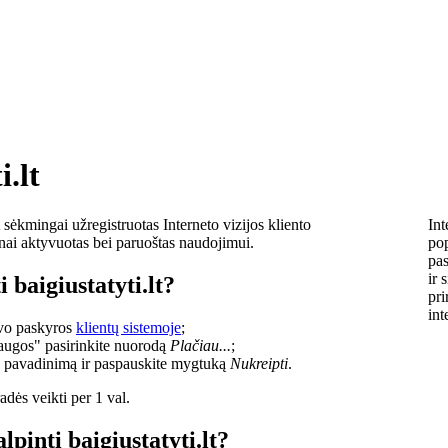
i.lt
sėkmingai užregistruotas Interneto vizijos kliento
Int
lnai aktyvuotas bei paruoštas naudojimui.
pop
pas
ir 
 baigiustatyti.lt?
pri
int
savo paskyros
klientų sistemoje
;
laugos" pasirinkite nuorodą
Plačiau...
;
o pavadinimą ir paspauskite mygtuką
Nukreipti
.
dės veikti per 1 val.
lpinti baigiustatyti.lt?