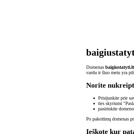
baigiustatyt
Domenas
baigiustatyti.lt
vardu ir šiuo metu yra pi
Norite nukreipti
Prisijunkite prie 
ties skyriumi "Pas
pasirinkite domen
Po pakeitimų domenas pra
Ieškote kur pata