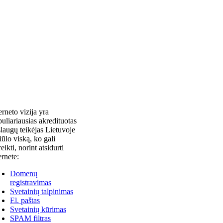
erneto vizija yra
uliariausias akredituotas
laugų teikėjas Lietuvoje
siūlo viską, ko gali
reikti, norint atsidurti
ernete:
Domenų
registravimas
Svetainių talpinimas
El. paštas
Svetainių kūrimas
SPAM filtras