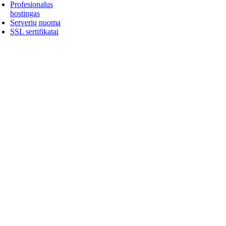
Profesionalus
hostingas
Serverių nuoma
SSL sertifikatai