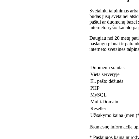
Svetainių talpinimas arba
būdas jūsų svetainei atsidu
paštui ar duomenų bazei 
interneto ryšio kanalo pa
Daugiau nei 20 metų patir
paslaugų planai ir patra
interneto svetaines talpin
Duomenų srautas
Vieta serveryje
El. pašto dėžutės
PHP
MySQL
Multi-Domain
Reseller
Užsakymo kaina (mėn.)
Išsamesnę informaciją api
* Paslaugos kaina nurody