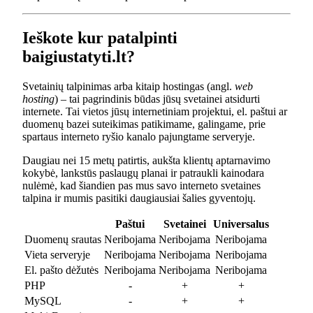
Ieškote kur patalpinti
baigiustatyti.lt?
Svetainių talpinimas arba kitaip hostingas (angl.
web
hosting
) – tai pagrindinis būdas jūsų svetainei atsidurti
internete. Tai vietos jūsų internetiniam projektui, el. paštui ar
duomenų bazei suteikimas patikimame, galingame, prie
spartaus interneto ryšio kanalo pajungtame serveryje.
Daugiau nei 15 metų patirtis, aukšta klientų aptarnavimo
kokybė, lankstūs paslaugų planai ir patraukli kainodara
nulėmė, kad šiandien pas mus savo interneto svetaines
talpina ir mumis pasitiki daugiausiai šalies gyventojų.
Paštui
Svetainei
Universalus
Duomenų srautas
Neribojama
Neribojama
Neribojama
Vieta serveryje
Neribojama
Neribojama
Neribojama
El. pašto dėžutės
Neribojama
Neribojama
Neribojama
PHP
-
+
+
MySQL
-
+
+