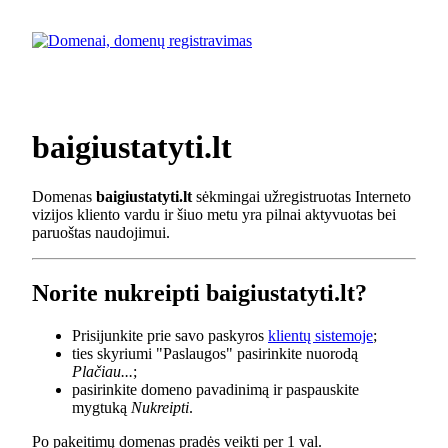
baigiustatyti.lt
Domenas
baigiustatyti.lt
sėkmingai užregistruotas Interneto
vizijos kliento vardu ir šiuo metu yra pilnai aktyvuotas bei
paruoštas naudojimui.
Norite nukreipti baigiustatyti.lt?
Prisijunkite prie savo paskyros
klientų sistemoje
;
ties skyriumi "Paslaugos" pasirinkite nuorodą
Plačiau...
;
pasirinkite domeno pavadinimą ir paspauskite
mygtuką
Nukreipti
.
Po pakeitimų domenas pradės veikti per 1 val.