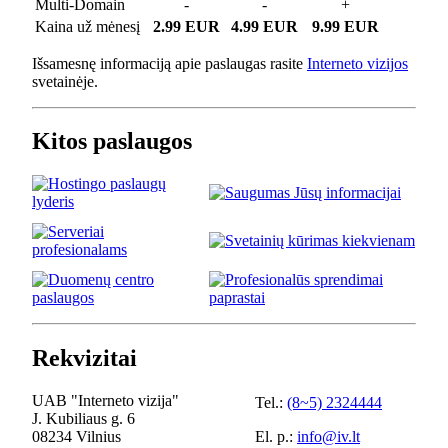
Multi-Domain
-
-
+
Kaina už mėnesį
2.99 EUR
4.99 EUR
9.99 EUR
Išsamesnę informaciją apie paslaugas rasite
Interneto vizijos
svetainėje.
Kitos paslaugos
Rekvizitai
UAB "Interneto vizija"
Tel.:
(8~5) 2324444
J. Kubiliaus g. 6
08234 Vilnius
El. p.:
info@iv.lt