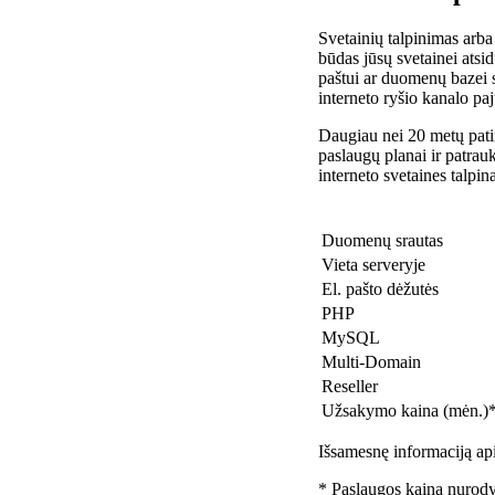
Svetainių talpinimas arba
būdas jūsų svetainei atsidu
paštui ar duomenų bazei 
interneto ryšio kanalo pa
Daugiau nei 20 metų patir
paslaugų planai ir patra
interneto svetaines talpin
Duomenų srautas
Vieta serveryje
El. pašto dėžutės
PHP
MySQL
Multi-Domain
Reseller
Užsakymo kaina (mėn.)
Išsamesnę informaciją api
* Paslaugos kaina nurody