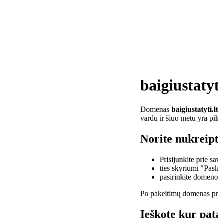
baigiustatyt
Domenas
baigiustatyti.lt
vardu ir šiuo metu yra pi
Norite nukreipti
Prisijunkite prie 
ties skyriumi "Pas
pasirinkite domen
Po pakeitimų domenas pra
Ieškote kur pata