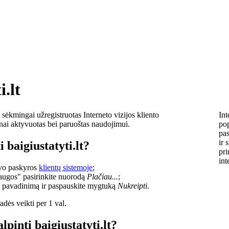
i.lt
sėkmingai užregistruotas Interneto vizijos kliento
Int
lnai aktyvuotas bei paruoštas naudojimui.
pop
pas
ir 
 baigiustatyti.lt?
pri
int
savo paskyros
klientų sistemoje
;
laugos" pasirinkite nuorodą
Plačiau...
;
o pavadinimą ir paspauskite mygtuką
Nukreipti
.
dės veikti per 1 val.
lpinti baigiustatyti.lt?