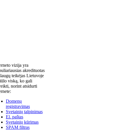
erneto vizija yra
uliariausias akredituotas
laugų teikėjas Lietuvoje
siūlo viską, ko gali
reikti, norint atsidurti
ernete:
Domenų
registravimas
Svetainių talpinimas
El. paštas
Svetainių kūrimas
SPAM filtras