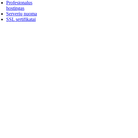
Profesionalus
hostingas
Serverių nuoma
SSL sertifikatai