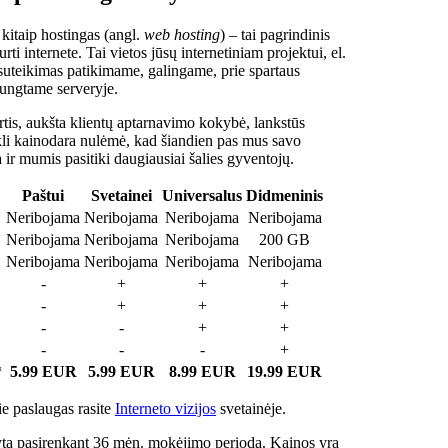
 kitaip hostingas (angl.
web hosting
) – tai pagrindinis
rti internete. Tai vietos jūsų internetiniam projektui, el.
suteikimas patikimame, galingame, prie spartaus
jungtame serveryje.
tis, aukšta klientų aptarnavimo kokybė, lankstūs
ukli kainodara nulėmė, kad šiandien pas mus savo
a ir mumis pasitiki daugiausiai šalies gyventojų.
Paštui
Svetainei
Universalus
Didmeninis
Neribojama
Neribojama
Neribojama
Neribojama
Neribojama
Neribojama
Neribojama
200 GB
Neribojama
Neribojama
Neribojama
Neribojama
-
+
+
+
-
+
+
+
-
-
+
+
-
-
-
+
*
5.99 EUR
5.99 EUR
8.99 EUR
19.99 EUR
e paslaugas rasite
Interneto vizijos
svetainėje.
ta pasirenkant 36 mėn. mokėjimo periodą. Kainos yra