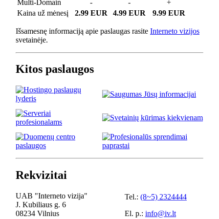
Multi-Domain
-
-
+
Kaina už mėnesį
2.99 EUR
4.99 EUR
9.99 EUR
Išsamesnę informaciją apie paslaugas rasite
Interneto vizijos
svetainėje.
Kitos paslaugos
Rekvizitai
UAB "Interneto vizija"
Tel.:
(8~5) 2324444
J. Kubiliaus g. 6
08234 Vilnius
El. p.:
info@iv.lt