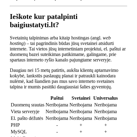
Ieškote kur patalpinti
baigiustatyti.lt?
Svetainių talpinimas arba kitaip hostingas (angl.
web
hosting
) – tai pagrindinis būdas jūsų svetainei atsidurti
internete. Tai vietos jūsų internetiniam projektui, el. paštui ar
duomenų bazei suteikimas patikimame, galingame, prie
spartaus interneto ryšio kanalo pajungtame serveryje.
Daugiau nei 15 metų patirtis, aukšta klientų aptarnavimo
kokybė, lankstūs paslaugų planai ir patraukli kainodara
nulėmė, kad šiandien pas mus savo interneto svetaines
talpina ir mumis pasitiki daugiausiai šalies gyventojų.
Paštui
Svetainei
Universalus
Duomenų srautas
Neribojama
Neribojama
Neribojama
Vieta serveryje
Neribojama
Neribojama
Neribojama
El. pašto dėžutės
Neribojama
Neribojama
Neribojama
PHP
-
+
+
MySQL
-
+
+