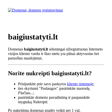
baigiustatyti.lt
Domenas
baigiustatyti.lt
sėkmingai užregistruotas Interneto
vizijos kliento vardu ir šiuo metu yra pilnai aktyvuotas bei
paruoštas naudojimui.
Norite nukreipti baigiustatyti.lt?
Prisijunkite prie savo paskyros
klientų sistemoje
;
ties skyriumi "Paslaugos" pasirinkite nuorodą
Plačiau...
;
pasirinkite domeno pavadinimą ir paspauskite
mygtuką
Nukreipti
.
Po pakeitimų domenas pradės veikti per 1 val.