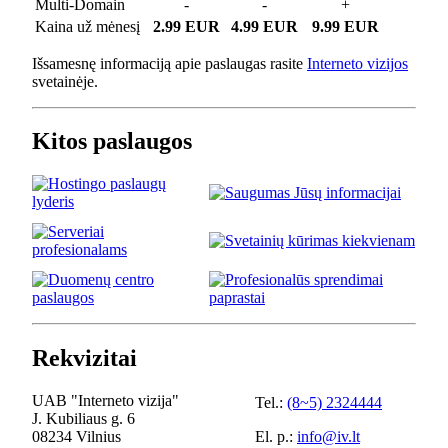
Multi-Domain
-
-
+
Kaina už mėnesį
2.99 EUR
4.99 EUR
9.99 EUR
Išsamesnę informaciją apie paslaugas rasite
Interneto vizijos
svetainėje.
Kitos paslaugos
Rekvizitai
UAB "Interneto vizija"
Tel.:
(8~5) 2324444
J. Kubiliaus g. 6
08234 Vilnius
El. p.:
info@iv.lt