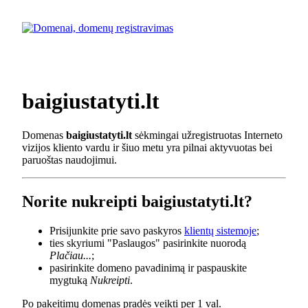
baigiustatyti.lt
Domenas
baigiustatyti.lt
sėkmingai užregistruotas Interneto
vizijos kliento vardu ir šiuo metu yra pilnai aktyvuotas bei
paruoštas naudojimui.
Norite nukreipti baigiustatyti.lt?
Prisijunkite prie savo paskyros
klientų sistemoje
;
ties skyriumi "Paslaugos" pasirinkite nuorodą
Plačiau...
;
pasirinkite domeno pavadinimą ir paspauskite
mygtuką
Nukreipti
.
Po pakeitimų domenas pradės veikti per 1 val.