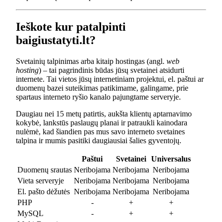
Ieškote kur patalpinti
baigiustatyti.lt?
Svetainių talpinimas arba kitaip hostingas (angl.
web
hosting
) – tai pagrindinis būdas jūsų svetainei atsidurti
internete. Tai vietos jūsų internetiniam projektui, el. paštui ar
duomenų bazei suteikimas patikimame, galingame, prie
spartaus interneto ryšio kanalo pajungtame serveryje.
Daugiau nei 15 metų patirtis, aukšta klientų aptarnavimo
kokybė, lankstūs paslaugų planai ir patraukli kainodara
nulėmė, kad šiandien pas mus savo interneto svetaines
talpina ir mumis pasitiki daugiausiai šalies gyventojų.
Paštui
Svetainei
Universalus
Duomenų srautas
Neribojama
Neribojama
Neribojama
Vieta serveryje
Neribojama
Neribojama
Neribojama
El. pašto dėžutės
Neribojama
Neribojama
Neribojama
PHP
-
+
+
MySQL
-
+
+