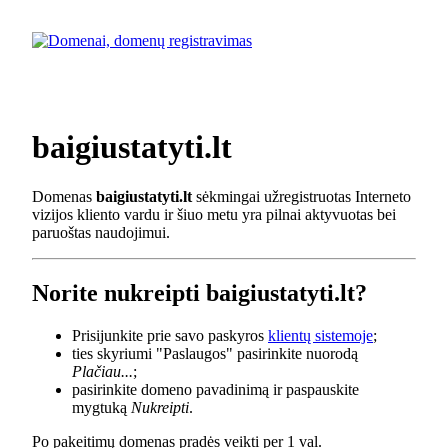
baigiustatyti.lt
Domenas
baigiustatyti.lt
sėkmingai užregistruotas Interneto
vizijos kliento vardu ir šiuo metu yra pilnai aktyvuotas bei
paruoštas naudojimui.
Norite nukreipti baigiustatyti.lt?
Prisijunkite prie savo paskyros
klientų sistemoje
;
ties skyriumi "Paslaugos" pasirinkite nuorodą
Plačiau...
;
pasirinkite domeno pavadinimą ir paspauskite
mygtuką
Nukreipti
.
Po pakeitimų domenas pradės veikti per 1 val.