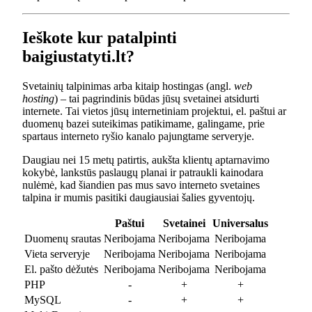
Ieškote kur patalpinti
baigiustatyti.lt?
Svetainių talpinimas arba kitaip hostingas (angl.
web
hosting
) – tai pagrindinis būdas jūsų svetainei atsidurti
internete. Tai vietos jūsų internetiniam projektui, el. paštui ar
duomenų bazei suteikimas patikimame, galingame, prie
spartaus interneto ryšio kanalo pajungtame serveryje.
Daugiau nei 15 metų patirtis, aukšta klientų aptarnavimo
kokybė, lankstūs paslaugų planai ir patraukli kainodara
nulėmė, kad šiandien pas mus savo interneto svetaines
talpina ir mumis pasitiki daugiausiai šalies gyventojų.
Paštui
Svetainei
Universalus
Duomenų srautas
Neribojama
Neribojama
Neribojama
Vieta serveryje
Neribojama
Neribojama
Neribojama
El. pašto dėžutės
Neribojama
Neribojama
Neribojama
PHP
-
+
+
MySQL
-
+
+