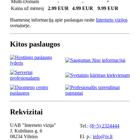
Multi-Domain
-
-
+
Kaina už mėnesį
2.99 EUR
4.99 EUR
9.99 EUR
Išsamesnę informaciją apie paslaugas rasite
Interneto vizijos
svetainėje.
Kitos paslaugos
Rekvizitai
UAB "Interneto vizija"
Tel.:
(8~5) 2324444
J. Kubiliaus g. 6
08234 Vilnius
El. p.:
info@iv.lt