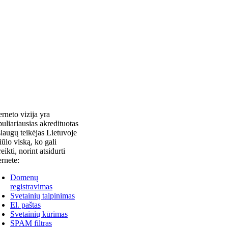
erneto vizija yra
uliariausias akredituotas
laugų teikėjas Lietuvoje
siūlo viską, ko gali
reikti, norint atsidurti
ernete:
Domenų
registravimas
Svetainių talpinimas
El. paštas
Svetainių kūrimas
SPAM filtras