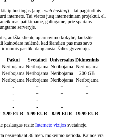
 kitaip hostingas (angl.
web hosting
) – tai pagrindinis
rti internete. Tai vietos jūsų internetiniam projektui, el.
suteikimas patikimame, galingame, prie spartaus
jungtame serveryje.
tis, aukšta klientų aptarnavimo kokybė, lankstūs
ukli kainodara nulėmė, kad šiandien pas mus savo
a ir mumis pasitiki daugiausiai šalies gyventojų.
Paštui
Svetainei
Universalus
Didmeninis
Neribojama
Neribojama
Neribojama
Neribojama
Neribojama
Neribojama
Neribojama
200 GB
Neribojama
Neribojama
Neribojama
Neribojama
-
+
+
+
-
+
+
+
-
-
+
+
-
-
-
+
*
5.99 EUR
5.99 EUR
8.99 EUR
19.99 EUR
e paslaugas rasite
Interneto vizijos
svetainėje.
ta pasirenkant 36 mėn. mokėjimo periodą. Kainos yra