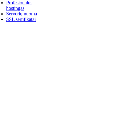
Profesionalus
hostingas
Serverių nuoma
SSL sertifikatai