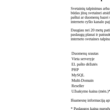
Svetainių talpinimas arba
būdas jūsų svetainei atsidu
paštui ar duomenų bazei 
interneto ryšio kanalo pa
Daugiau nei 20 metų patir
paslaugų planai ir patra
interneto svetaines talpin
Duomenų srautas
Vieta serveryje
El. pašto dėžutės
PHP
MySQL
Multi-Domain
Reseller
Užsakymo kaina (mėn.)
Išsamesnę informaciją api
* Paslaugos kaina nurody