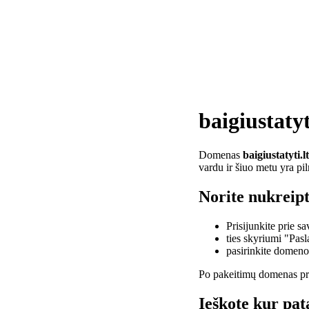
baigiustatyt
Domenas
baigiustatyti.lt
vardu ir šiuo metu yra pi
Norite nukreipti
Prisijunkite prie 
ties skyriumi "Pas
pasirinkite domen
Po pakeitimų domenas pra
Ieškote kur pata