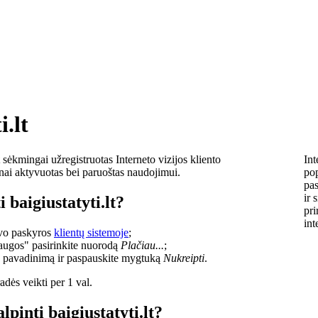
i.lt
sėkmingai užregistruotas Interneto vizijos kliento
Int
lnai aktyvuotas bei paruoštas naudojimui.
pop
pas
ir 
 baigiustatyti.lt?
pri
int
savo paskyros
klientų sistemoje
;
laugos" pasirinkite nuorodą
Plačiau...
;
o pavadinimą ir paspauskite mygtuką
Nukreipti
.
dės veikti per 1 val.
lpinti baigiustatyti.lt?