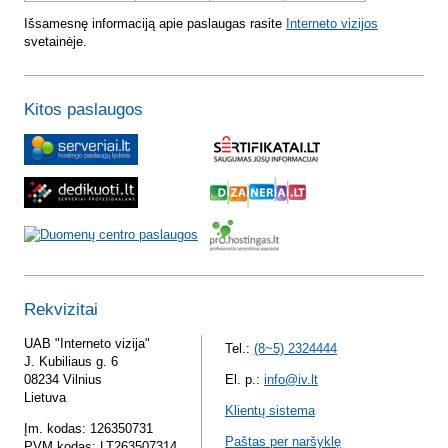
Išsamesnę informaciją apie paslaugas rasite
Interneto vizijos
svetainėje.
Kitos paslaugos
Rekvizitai
UAB "Interneto vizija"
Tel.:
(8~5) 2324444
J. Kubiliaus g. 6
08234 Vilnius
El. p.:
info@iv.lt
Lietuva
Klientų sistema
Įm. kodas: 126350731
Paštas per naršyklę
PVM kodas: LT263507314