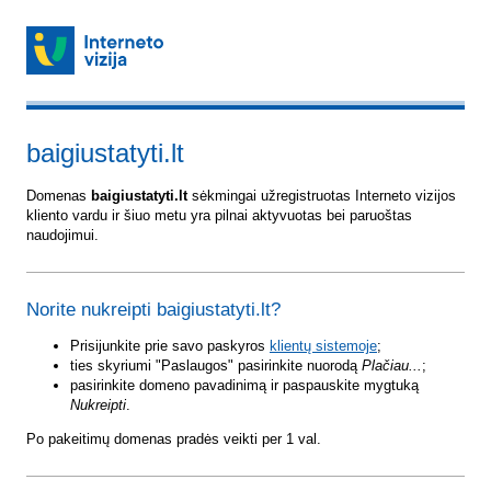
baigiustatyti.lt
Domenas
baigiustatyti.lt
sėkmingai užregistruotas Interneto vizijos
kliento vardu ir šiuo metu yra pilnai aktyvuotas bei paruoštas
naudojimui.
Norite nukreipti baigiustatyti.lt?
Prisijunkite prie savo paskyros
klientų sistemoje
;
ties skyriumi "Paslaugos" pasirinkite nuorodą
Plačiau...
;
pasirinkite domeno pavadinimą ir paspauskite mygtuką
Nukreipti
.
Po pakeitimų domenas pradės veikti per 1 val.