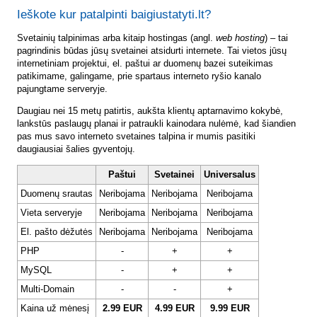
Ieškote kur patalpinti baigiustatyti.lt?
Svetainių talpinimas arba kitaip hostingas (angl.
web hosting
) – tai
pagrindinis būdas jūsų svetainei atsidurti internete. Tai vietos jūsų
internetiniam projektui, el. paštui ar duomenų bazei suteikimas
patikimame, galingame, prie spartaus interneto ryšio kanalo
pajungtame serveryje.
Daugiau nei 15 metų patirtis, aukšta klientų aptarnavimo kokybė,
lankstūs paslaugų planai ir patraukli kainodara nulėmė, kad šiandien
pas mus savo interneto svetaines talpina ir mumis pasitiki
daugiausiai šalies gyventojų.
Paštui
Svetainei
Universalus
Duomenų srautas
Neribojama
Neribojama
Neribojama
Vieta serveryje
Neribojama
Neribojama
Neribojama
El. pašto dėžutės
Neribojama
Neribojama
Neribojama
PHP
-
+
+
MySQL
-
+
+
Multi-Domain
-
-
+
Kaina už mėnesį
2.99 EUR
4.99 EUR
9.99 EUR