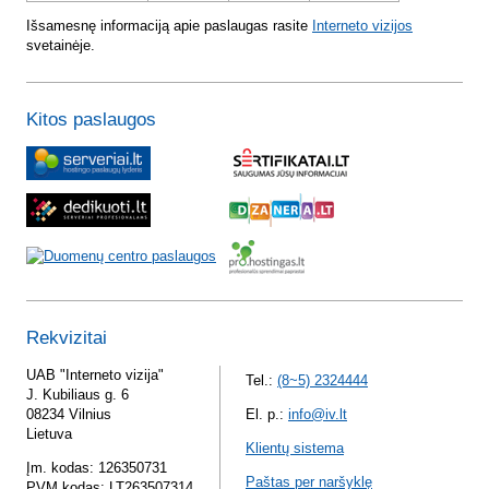
Išsamesnę informaciją apie paslaugas rasite
Interneto vizijos
svetainėje.
Kitos paslaugos
Rekvizitai
UAB "Interneto vizija"
Tel.:
(8~5) 2324444
J. Kubiliaus g. 6
08234 Vilnius
El. p.:
info@iv.lt
Lietuva
Klientų sistema
Įm. kodas: 126350731
Paštas per naršyklę
PVM kodas: LT263507314