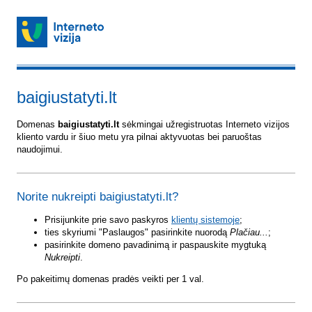
baigiustatyti.lt
Domenas
baigiustatyti.lt
sėkmingai užregistruotas Interneto vizijos
kliento vardu ir šiuo metu yra pilnai aktyvuotas bei paruoštas
naudojimui.
Norite nukreipti baigiustatyti.lt?
Prisijunkite prie savo paskyros
klientų sistemoje
;
ties skyriumi "Paslaugos" pasirinkite nuorodą
Plačiau...
;
pasirinkite domeno pavadinimą ir paspauskite mygtuką
Nukreipti
.
Po pakeitimų domenas pradės veikti per 1 val.