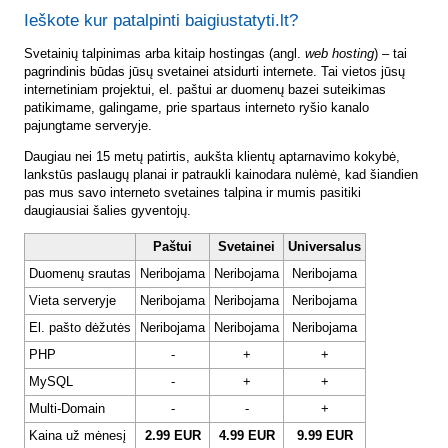
Ieškote kur patalpinti baigiustatyti.lt?
Svetainių talpinimas arba kitaip hostingas (angl.
web hosting
) – tai
pagrindinis būdas jūsų svetainei atsidurti internete. Tai vietos jūsų
internetiniam projektui, el. paštui ar duomenų bazei suteikimas
patikimame, galingame, prie spartaus interneto ryšio kanalo
pajungtame serveryje.
Daugiau nei 15 metų patirtis, aukšta klientų aptarnavimo kokybė,
lankstūs paslaugų planai ir patraukli kainodara nulėmė, kad šiandien
pas mus savo interneto svetaines talpina ir mumis pasitiki
daugiausiai šalies gyventojų.
Paštui
Svetainei
Universalus
Duomenų srautas
Neribojama
Neribojama
Neribojama
Vieta serveryje
Neribojama
Neribojama
Neribojama
El. pašto dėžutės
Neribojama
Neribojama
Neribojama
PHP
-
+
+
MySQL
-
+
+
Multi-Domain
-
-
+
Kaina už mėnesį
2.99 EUR
4.99 EUR
9.99 EUR